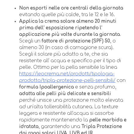
Non esporti nelle ore centrali della giornata
evitando quelle più calde, tra le 12 e le 16.
Applica la crema solare almeno 20 minuti
prima dell’ esposizione ripetendo l’
applicazione più volte durante la giornata.
Scegli un
fattore di protezione (SPF) 50
, o
almeno 30 (in caso di carnagione scura).
Scegli il solare più adatto a te, che sia
resistente all’ acqua e specifico per il tipo di
pelle. Ottimo per la pella sensibile la linea
https://leocrema.net/prodotti/tipologia-
prodotto/tripla-protezione-pelli-sensibili/
con
formula Ipoallergenica
e senza profumo,
adatta alle pelli più delicate e sensibili
perché unisce una protezione molto elevata
ad un’alta tollerabilità cutanea. La texture
leggera e resistente all’acqua si assorbe
rapidamente mantenendo la
pelle morbida e
idratata
, garantendo una
Tripla Protezione
dai raggi solari UVA, UVB ed IR.