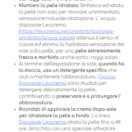
Mantieni la pelle idratata
: Rinfresca ed idrata
la pelle non solo per ritrovare un’immediata
sensazione naturale idratazione. L’ acqua
doposole Leocrema
(
https://leocrema.net/prodotti/tipologia-
prodotto/acqua-solare
) attenua il senso di
calore ed elimina la fastidiosa sensazione del
sale sulla pelle, per una
pelle estremamente
fresca e morbida
anche sotto i raggi solari.
Al termine dell’esposizione al sole,
quando fai
la doccia, usa un detergente specifico
che
aiuti a mantenere l’abbronzatura. I
Doccia
Doposole Leocrema
sono studiati per
detergere delicatamente la pelle,
contribuendo a
preservare e a prolungare l’
abbronzatura.
Ricordati di applicare la crema dopo-sole
per idratatare la pelle a fondo.
La linea
Doposole Leocrema
idrata la pelle fino a 48
ore. Arricchita con uno speciale attivatore