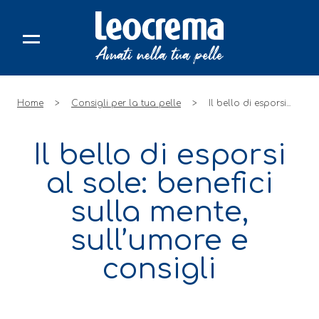
Skip
to
content
Home
Consigli per la tua pelle
Il bello di esporsi...
Il bello di esporsi
al sole: benefici
sulla mente,
sull’umore e
consigli