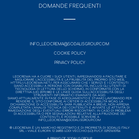
DOMANDE FREQUENTI
INFO_LEOCREMA@SODALISGROUP.COM
COOKIE POLICY
PRIVACY POLICY
LEOCREMA HA A CUORE I SUOI UTENTI, IMPEGNANDOSI A FACILITARE E
MIGLIORARE L’ACCESSIBILITÀ E LA FRUIBILITÀ DEL PROPRIO SITO WEB,
HTTPS://LEOCREMA.NET/, PER ASSICURARSI CHE I SERVIZI E I CONTENUTI
SIANO ACCESSIBILI A PERSONE CON DISABILITÀ, INCLUSI GLI UTENTI DI
TECNOLOGIA DI LETTURA DELLO SCHERMO, IN CONFORMITÀ CON LA
DIRETTIVA (UE) 2019/882 E LE LINEE GUIDA SULL’ACCESSIBILITÀ DEGLI
STRUMENTI INFORMATICI EMANATE DA AGID.
SIAMO ATTUALMENTE IN FASE DI ADEGUAMENTO E STIAMO LAVORANDO PER
RENDERE IL SITO CONFORME AI CRITERI DI ACCESSIBILITÀ WCAG. LA
DICHIARAZIONE DI ACCESSIBILITÀ SARÀ PUBBLICATA A BREVE, NON APPENA
COMPLETATA L’ANALISI TECNICA DEI CONTENUTI E AVVIATE LE ATTIVITÀ DI
RIMEDIAZIONE DEGLI EVENTUALI ERRORI RISCONTRATI. IN CASO DI PROBLEMI
DI ACCESSIBILITÀ O PER SEGNALAZIONI RELATIVE ALLA FRUIZIONE DEI
CONTENUTI, È POSSIBILE SCRIVERE A
INFO_LEOCREMA@SODALISGROUP.COM
® LEOCREMA È UN MARCHIO REGISTRATO E DI PROPRIETÀ DI SODALIS ITALY
SRL – VIALE EUROPA 12 26855 LODI VECCHIO (LO) P.I/C.F. 02921610156
A BRAND OF SODALIS GROUP