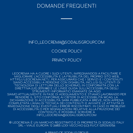
DOMANDE FREQUENTI
INFO_LEOCREMA@SODALISGROUP.COM
COOKIE POLICY
PRIVACY POLICY
LEOCREMA HA A CUORE I SUOI UTENTI, IMPEGNANDOSI A FACILITARE E
MIGLIORARE L’ACCESSIBILITÀ E LA FRUIBILITÀ DEL PROPRIO SITO WEB,
HTTPS://LEOCREMA.NET/, PER ASSICURARSI CHE I SERVIZI E I CONTENUTI
SIANO ACCESSIBILI A PERSONE CON DISABILITÀ, INCLUSI GLI UTENTI DI
TECNOLOGIA DI LETTURA DELLO SCHERMO, IN CONFORMITÀ CON LA
DIRETTIVA (UE) 2019/882 E LE LINEE GUIDA SULL’ACCESSIBILITÀ DEGLI
STRUMENTI INFORMATICI EMANATE DA AGID.
SIAMO ATTUALMENTE IN FASE DI ADEGUAMENTO E STIAMO LAVORANDO PER
RENDERE IL SITO CONFORME AI CRITERI DI ACCESSIBILITÀ WCAG. LA
DICHIARAZIONE DI ACCESSIBILITÀ SARÀ PUBBLICATA A BREVE, NON APPENA
COMPLETATA L’ANALISI TECNICA DEI CONTENUTI E AVVIATE LE ATTIVITÀ DI
RIMEDIAZIONE DEGLI EVENTUALI ERRORI RISCONTRATI. IN CASO DI PROBLEMI
DI ACCESSIBILITÀ O PER SEGNALAZIONI RELATIVE ALLA FRUIZIONE DEI
CONTENUTI, È POSSIBILE SCRIVERE A
INFO_LEOCREMA@SODALISGROUP.COM
® LEOCREMA È UN MARCHIO REGISTRATO E DI PROPRIETÀ DI SODALIS ITALY
SRL – VIALE EUROPA 12 26855 LODI VECCHIO (LO) P.I/C.F. 02921610156
A BRAND OF SODALIS GROUP