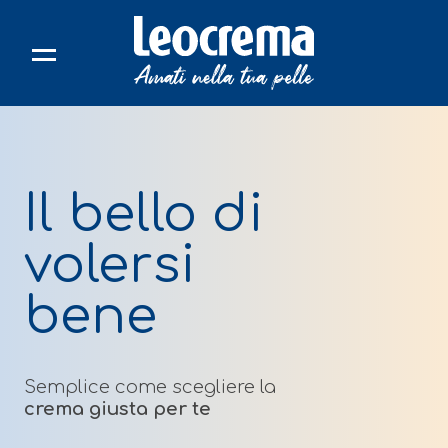
Skip
to
content
Il bello di
volersi
bene
co
al
Semplice come scegliere la
crema giusta per te