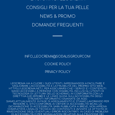
CONSIGLI PER LA TUA PELLE
NEWS & PROMO
DOMANDE FREQUENTI
INFO_LEOCREMA@SODALISGROUP.COM
COOKIE POLICY
PRIVACY POLICY
LEOCREMA HA A CUORE I SUOI UTENTI, IMPEGNANDOSI A FACILITARE E
MIGLIORARE L’ACCESSIBILITÀ E LA FRUIBILITÀ DEL PROPRIO SITO WEB,
HTTPS://LEOCREMA.NET/, PER ASSICURARSI CHE I SERVIZI E I CONTENUTI
SIANO ACCESSIBILI A PERSONE CON DISABILITÀ, INCLUSI GLI UTENTI DI
TECNOLOGIA DI LETTURA DELLO SCHERMO, IN CONFORMITÀ CON LA
DIRETTIVA (UE) 2019/882 E LE LINEE GUIDA SULL’ACCESSIBILITÀ DEGLI
STRUMENTI INFORMATICI EMANATE DA AGID.
SIAMO ATTUALMENTE IN FASE DI ADEGUAMENTO E STIAMO LAVORANDO PER
RENDERE IL SITO CONFORME AI CRITERI DI ACCESSIBILITÀ WCAG. LA
DICHIARAZIONE DI ACCESSIBILITÀ SARÀ PUBBLICATA A BREVE, NON APPENA
COMPLETATA L’ANALISI TECNICA DEI CONTENUTI E AVVIATE LE ATTIVITÀ DI
RIMEDIAZIONE DEGLI EVENTUALI ERRORI RISCONTRATI. IN CASO DI PROBLEMI
DI ACCESSIBILITÀ O PER SEGNALAZIONI RELATIVE ALLA FRUIZIONE DEI