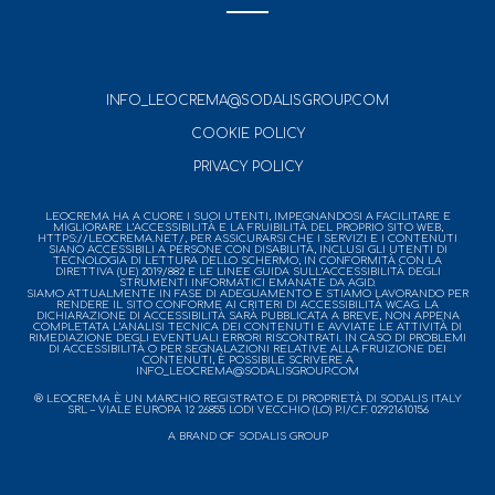
INFO_LEOCREMA@SODALISGROUP.COM
COOKIE POLICY
PRIVACY POLICY
LEOCREMA HA A CUORE I SUOI UTENTI, IMPEGNANDOSI A FACILITARE E
MIGLIORARE L’ACCESSIBILITÀ E LA FRUIBILITÀ DEL PROPRIO SITO WEB,
HTTPS://LEOCREMA.NET/, PER ASSICURARSI CHE I SERVIZI E I CONTENUTI
SIANO ACCESSIBILI A PERSONE CON DISABILITÀ, INCLUSI GLI UTENTI DI
TECNOLOGIA DI LETTURA DELLO SCHERMO, IN CONFORMITÀ CON LA
DIRETTIVA (UE) 2019/882 E LE LINEE GUIDA SULL’ACCESSIBILITÀ DEGLI
STRUMENTI INFORMATICI EMANATE DA AGID.
SIAMO ATTUALMENTE IN FASE DI ADEGUAMENTO E STIAMO LAVORANDO PER
RENDERE IL SITO CONFORME AI CRITERI DI ACCESSIBILITÀ WCAG. LA
DICHIARAZIONE DI ACCESSIBILITÀ SARÀ PUBBLICATA A BREVE, NON APPENA
COMPLETATA L’ANALISI TECNICA DEI CONTENUTI E AVVIATE LE ATTIVITÀ DI
RIMEDIAZIONE DEGLI EVENTUALI ERRORI RISCONTRATI. IN CASO DI PROBLEMI
DI ACCESSIBILITÀ O PER SEGNALAZIONI RELATIVE ALLA FRUIZIONE DEI
CONTENUTI, È POSSIBILE SCRIVERE A
INFO_LEOCREMA@SODALISGROUP.COM
® LEOCREMA È UN MARCHIO REGISTRATO E DI PROPRIETÀ DI SODALIS ITALY
SRL – VIALE EUROPA 12 26855 LODI VECCHIO (LO) P.I/C.F. 02921610156
A BRAND OF SODALIS GROUP