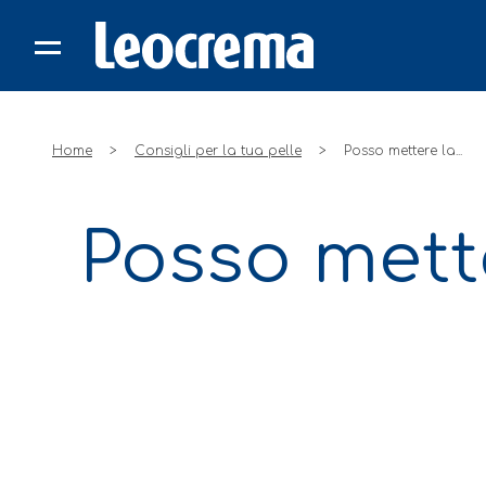
Skip
to
content
Home
Consigli per la tua pelle
Posso mettere la...
Posso mette