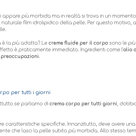
i appare più morbida ma in realtà si trova in un momento 
il naturale film idrolipidico della pelle. Per questo motivo,
lle.
 è la più adatta? Le
creme fluide per il corpo
sono le più
ffetto è praticamente immediato. Ingredienti come l’
olio 
 preoccupazioni.
po per tutti i giorni
tutto se parliamo di
crema corpo per tutti giorni
, dobbi
e caratteristiche specifiche. Innanzitutto, deve avere un
te che lasci la pelle subito più morbida. Allo stesso t