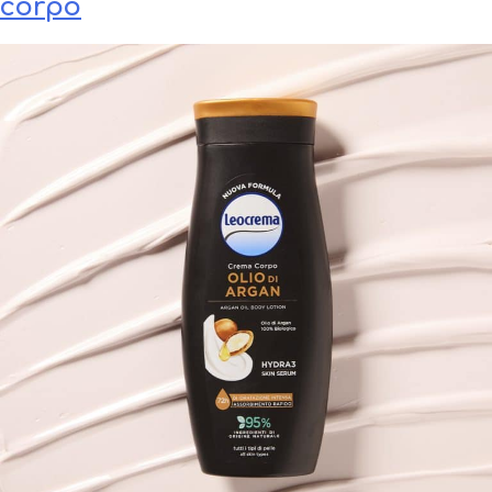
corpo