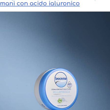
mani con acido ialuronico