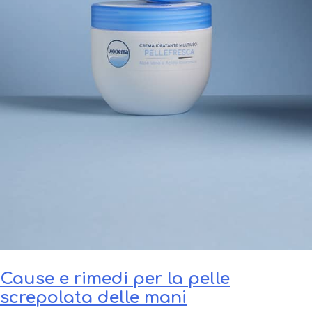
Cause e rimedi per la pelle
screpolata delle mani