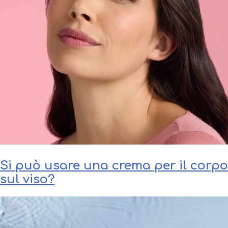
Si può usare una crema per il corpo
sul viso?