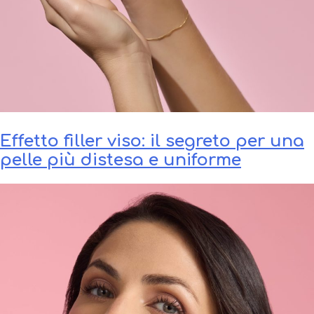
Effetto filler viso: il segreto per una
pelle più distesa e uniforme