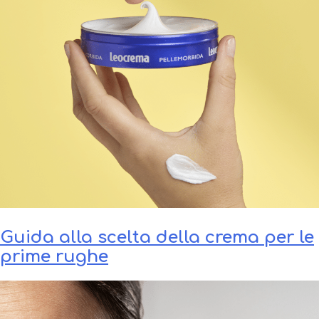
Guida alla scelta della crema per le
prime rughe