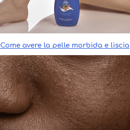
Come avere la pelle morbida e liscia