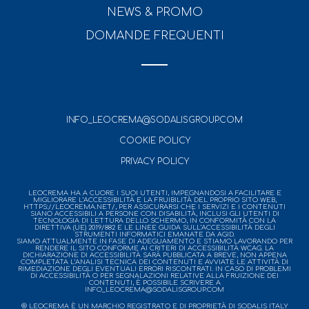
NEWS & PROMO
DOMANDE FREQUENTI
INFO_LEOCREMA@SODALISGROUP.COM
COOKIE POLICY
PRIVACY POLICY
LEOCREMA HA A CUORE I SUOI UTENTI, IMPEGNANDOSI A FACILITARE E
MIGLIORARE L’ACCESSIBILITÀ E LA FRUIBILITÀ DEL PROPRIO SITO WEB,
HTTPS://LEOCREMA.NET/, PER ASSICURARSI CHE I SERVIZI E I CONTENUTI
SIANO ACCESSIBILI A PERSONE CON DISABILITÀ, INCLUSI GLI UTENTI DI
TECNOLOGIA DI LETTURA DELLO SCHERMO, IN CONFORMITÀ CON LA
DIRETTIVA (UE) 2019/882 E LE LINEE GUIDA SULL’ACCESSIBILITÀ DEGLI
STRUMENTI INFORMATICI EMANATE DA AGID.
SIAMO ATTUALMENTE IN FASE DI ADEGUAMENTO E STIAMO LAVORANDO PER
RENDERE IL SITO CONFORME AI CRITERI DI ACCESSIBILITÀ WCAG. LA
DICHIARAZIONE DI ACCESSIBILITÀ SARÀ PUBBLICATA A BREVE, NON APPENA
COMPLETATA L’ANALISI TECNICA DEI CONTENUTI E AVVIATE LE ATTIVITÀ DI
RIMEDIAZIONE DEGLI EVENTUALI ERRORI RISCONTRATI. IN CASO DI PROBLEMI
DI ACCESSIBILITÀ O PER SEGNALAZIONI RELATIVE ALLA FRUIZIONE DEI
CONTENUTI, È POSSIBILE SCRIVERE A
INFO_LEOCREMA@SODALISGROUP.COM
® LEOCREMA È UN MARCHIO REGISTRATO E DI PROPRIETÀ DI SODALIS ITALY