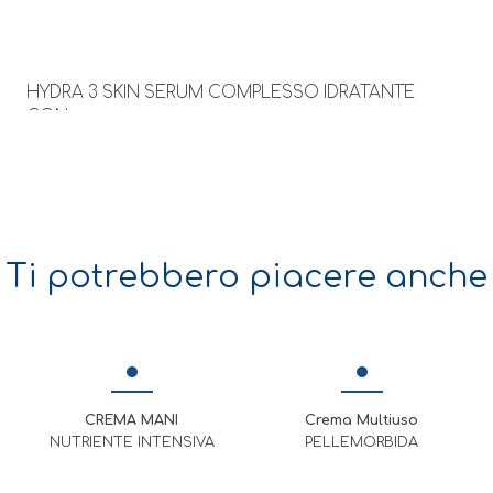
HYDRA 3 SKIN SERUM COMPLESSO IDRATANTE
CON:
VITAMINA E
GLICERINA
OLI COSMETICI
SI ASSORBE RAPIDAMENTE, SENZA UNGERE
Ti potrebbero piacere anche
MODO D’USO: massaggia quotidianamente
sul corpo asciutto fino a completo
assorbimento.
DERMATOLOGICAMENTE TESTATO
CREMA MANI
Crema Multiuso
NUTRIENTE INTENSIVA
PELLEMORBIDA