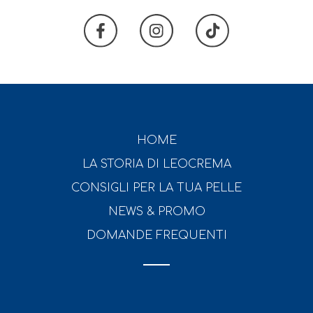
HOME
LA STORIA DI LEOCREMA
CONSIGLI PER LA TUA PELLE
NEWS & PROMO
DOMANDE FREQUENTI