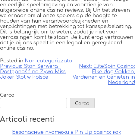
en eerlijke speelomgeving en voorzien je van
uitgebreide online casino reviews. Bij Unibet streven
we ernaar om al onze spelers op de hoogte te
houden van hun verantwoordelijkheden en
verplichtingen met betrekking tot kansspelbelasting.
Dit is belangrijk om te weten, zodat je niet voor
verrassingen komt te staan. Je kunt erop vertrouwen
dat je bij ons speelt in een legaal en gereguleerd
online casino.
Posted in
Non categorizzato
Navigazione
Previous:
Stan Serwera i
Next:
EliteSpin Casino:
Dostępność na Żywo Miss
Elke dag Gokken,
articoli
Joker Slot w Polsce
Verdienen en Genieten in
Nederland
Cerca
Cerca
Articoli recenti
Безопасные платежи в Pin Up casino: как