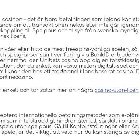
ka casinon – det är bara betalningen som ibland kan 
ande om att transaktionen nekas eller inte går igenom
ppling till Spelpaus och tillsyn från svenska myndighet
nsk licens.
etsnivåer eller hitta de mest freespins-vänliga spelen, 
 och spelgränser samt verifiering via BankID erbjuder 
er hemma, ger Unibets casino app dig en förstklassig up
tion, där du enkelt kan växla mellan digitalt-spel och l
 liknar den hos ett traditionellt landbaserat casino. 
onlinecasino.
är enkelt och tar sällan mer än några
casino-utan-licen
cceptera internationella betalningsmetoder som e-plå
 som inte tillräckligt hindrar återfall, särskilt i onlin
ela utan spelpaus. Gå till Kontoinställningar eller An
ta spela, är det viktigt att veta hur du kan stänga av 