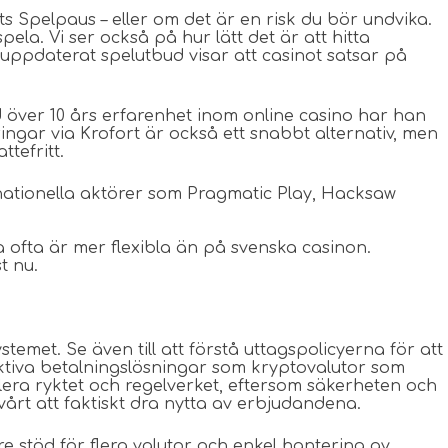
ts Spelpaus – eller om det är en risk du bör undvika.
ela. Vi ser också på hur lätt det är att hitta
h uppdaterat spelutbud visar att casinot satsar på
 över 10 års erfarenhet inom online casino har han
ngar via Krofort är också ett snabbt alternativ, men
tefritt.
rnationella aktörer som Pragmatic Play, Hacksaw
na ofta är mer flexibla än på svenska casinon.
t nu.
met. Se även till att förstå uttagspolicyerna för att
ktiva betalningslösningar som kryptovalutor som
llera ryktet och regelverket, eftersom säkerheten och
vårt att faktiskt dra nytta av erbjudandena.
e stöd för flera valutor och enkel hantering av