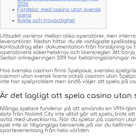
2026
Fördelar med casino utan svensk
licens
Rykte och trovärdighet
Utbudet varierar mellan olika operatörer, men interna
leverantörer. Nedan hittar du de vanligaste spelkateg
kontoutdrag eller dokumentation från försäljning av t
operatörens säkerhetskrav och licensregler. Att börja 
Sedan omregleringen 2019 har betalningslösningar med 
Hos svenska casinon finns Spelpaus, svenska spelgräns
casinon utan svensk licens också casinon utan Spelpau
inte har spelproblem men ändå väljer att spela på casi
Är det lagligt att spela casino utan 
Många spelare funderar på att använda en VPN-tjänst f
slots från Nolimit City inte alltid går att spela, trots 
avtal med utvecklarna. När du spelar på casinon utan 
spel inte är tillgängliga beroende på var du befinne
sportevenemang från hela världen.