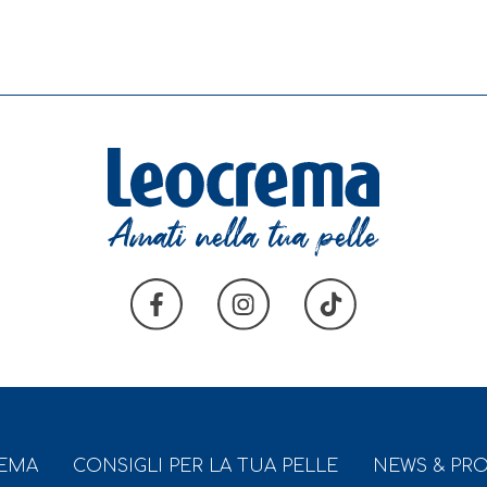
REMA
CONSIGLI PER LA TUA PELLE
NEWS & PR