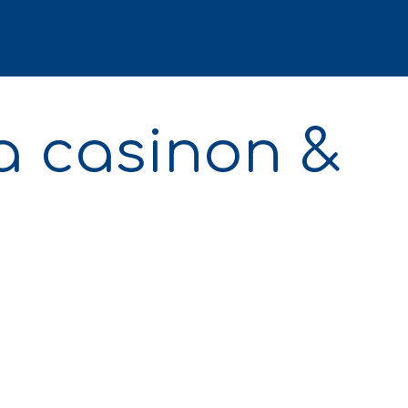
a casinon &