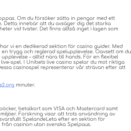
stoppas. Om du försöker sätta in pengar med ett
. Detta innebär att du avsäger dig det starka
er vid tvister. Det finns alltså inget i lagen som
så har vi en dedikerad sektion för casino guider. Med
vi en trygg och reglerad spelupplevelse. Oavsett om du
plevelse – alltid nära till hands. För en flexibel
ive-spel. I Unibets live casino spelar du mot riktiga
Dessa casinospel representerar vår strävan efter att
s2.org
minuter.
nböcker, betalkort som VISA och Mastercard samt
e-miljöer. Forskning visar att trots användning av
svarsfullt SpelandeLeta efter en sektion för
dig från casinon utan svenska Spelpaus.