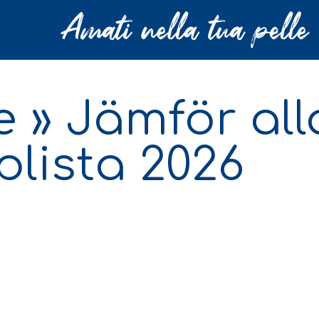
 » Jämför all
lista 2026