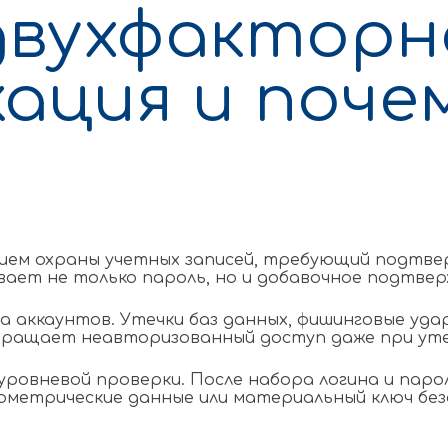
двухфакторн
ация и поче
ием охраны учетных записей, требующий подтвер
ет не только пароль, но и добавочное подтвержд
 аккаунтов. Утечки баз данных, фишинговые уда
ащает неавторизованный доступ даже при утеч
уровневой проверки. После набора логина и па
ометрические данные или материальный ключ без