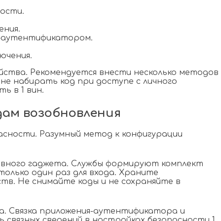
ости.
ения.
м-аутентификатором.
ючения.
йства. Рекомендуется внести несколько методов
не набирать код при доступе с личного
 в 1 вин.
дам возобновления
сности. Разумный метод к конфигурации
авного гаджета. Службы формируют комплект
олько один раз для входа. Храните
в. Не снимайте коды и не сохраняйте в
а. Связка приложения-аутентификатора и
связных сведений в настройках безопасности 1