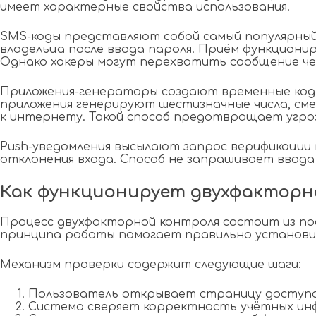
имеет характерные свойства использования.
SMS-коды представляют собой самый популярный
владельца после ввода пароля. Приём функциони
Однако хакеры могут перехватить сообщение че
Приложения-генераторы создают временные коды на
приложения генерируют шестизначные числа, сме
к интернету. Такой способ предотвращает угрозу
Push-уведомления высылают запрос верификации 
отклонения входа. Способ не запрашивает ввода
Как функционирует двухфактор
Процесс двухфакторной контроля состоит из п
принципа работы помогает правильно установи
Механизм проверки содержит следующие шаги:
Пользователь открывает страницу доступа 
Система сверяет корректность учётных инф