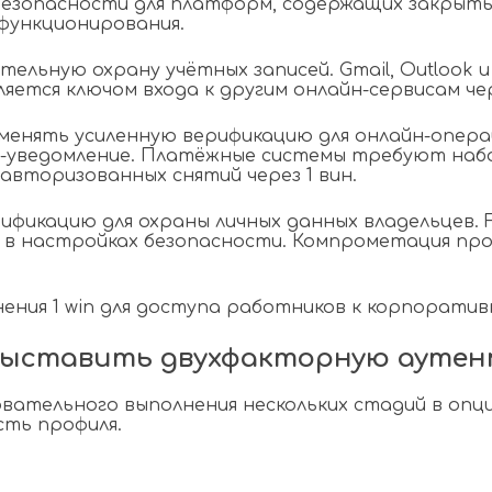
зопасности для платформ, содержащих закрытые
функционирования.
ельную охрану учётных записей. Gmail, Outlook
яется ключом входа к другим онлайн-сервисам че
енять усиленную верификацию для онлайн-опера
h-уведомление. Платёжные системы требуют набо
авторизованных снятий через 1 вин.
кацию для охраны личных данных владельцев. Fac
 настройках безопасности. Компрометация проф
ния 1 win для доступа работников к корпоратив
 выставить двухфакторную ауте
ательного выполнения нескольких стадий в опци
сть профиля.