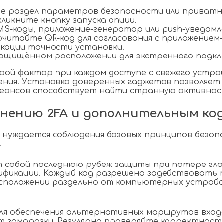
те раздел параметров безопасности или приватн
ликните кнопку запуска опции.
S-коды, приложение-генератор или push-уведомл
очитайте QR-код для согласования с приложение
икации точности установки.
защищённом расположении для экстренного подкл
ой фактор при каждом доступе с свежего устро
ния. Установка доверенных гаджетов позволяет 
еансов способствует найти странную активность
нению 2FA и дополнительным ко
нуждается соблюдения базовых принципов безопа
.
т собой последнюю рубеж защиты при потере гл
ификации. Каждый код разрешено задействовать т
положении раздельно от компьютерных устройст
ля обеспечения альтернативных маршрутов вход
заморозки. Регулярно проверяйте корректность 