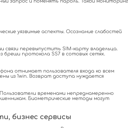
ый запрос и поменять пароль. Такой мониторинг
еские уязвимые аспекты. Осознание слабостей
 связи перевыпустить SIM-карту владельца.
з бреши протокола SS7 в сотовых сетях.
тфона отнимает пользователя входа ко всем
ны из 1win. Возврат доступа нуждается
. Пользователи временами непреднамеренно
ошенникам. Биометрические методы могут
ти, бизнес сервисы