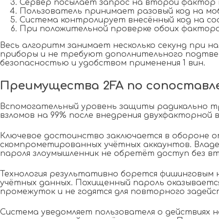
Сервер посылает запрос на второй фактор ве
Пользователь принимает разовый код на мо
Система контролирует внесённый код на с
При положительной проверке обоих факторо
Весь алгоритм занимает несколько секунд при 
приборы и не требуют дополнительного подтве
безопасностью и удобством применения 1 вин.
Преимущества 2FA по сопоставл
Вспомогательный уровень защиты радикально т
взломов на 99% после внедрения двухфакторной 
Ключевое достоинство заключается в обороне 
скомпрометированных учётных аккаунтов. Владе
пароля злоумышленник не обретёт доступ без в
Технология результативно борется фишинговым 
учётных данных. Похищенный пароль оказываетс
промежуток и не годятся для повторного задейст
Система уведомляет пользователя о действиях 