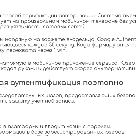
 способ верификации авторизации. Система высы
рует на произвольном мобильном телефоне без у
рез уязвимости сотовых сетей.
прямую на гаджете владельца. Google Authenticat
няющиеся каждые 30 секунд. Коды формируются п
 перехвата через 1 win.
напрямую в мобильное приложение сервиса. Юзер
 кодов руками и действует скорее альтернативн
ная аутентификация поэтапно
оследовательных шагов, предоставляющих безоп
ть защиту учётной записи.
в платформу и вводит логин с паролем.
ормации в базе зарегистрированных юзеров.