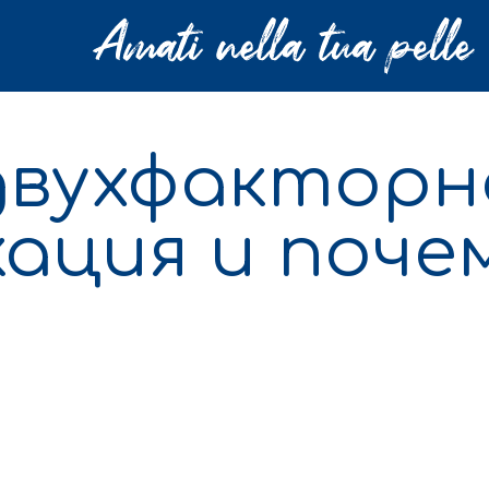
двухфакторн
ация и поче