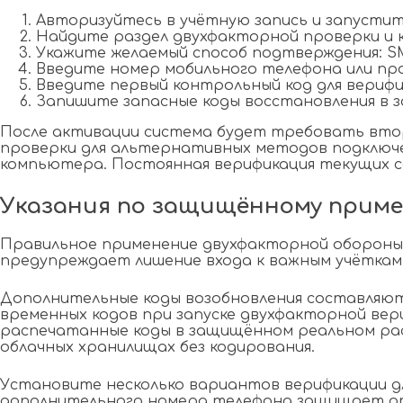
Авторизуйтесь в учётную запись и запусти
Найдите раздел двухфакторной проверки и к
Укажите желаемый способ подтверждения: SM
Введите номер мобильного телефона или пр
Введите первый контрольный код для вериф
Запишите запасные коды восстановления в 
После активации система будет требовать втор
проверки для альтернативных методов подключе
компьютера. Постоянная верификация текущих с
Указания по защищённому приме
Правильное применение двухфакторной обороны 
предупреждает лишение входа к важным учёткам
Дополнительные коды возобновления составляю
временных кодов при запуске двухфакторной вер
распечатанные коды в защищённом реальном рас
облачных хранилищах без кодирования.
Установите несколько вариантов верификации д
дополнительного номера телефона защищает от 