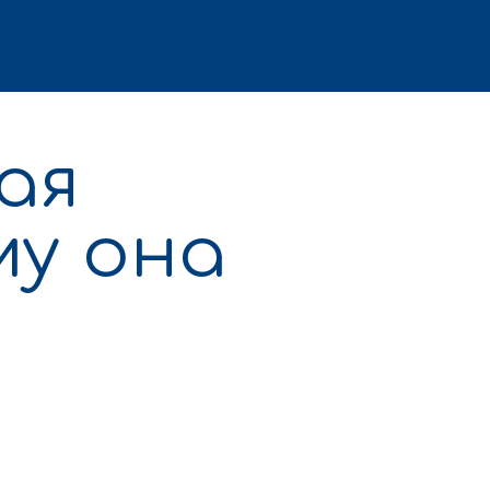
ая
му она