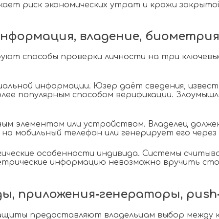
ает риск экономических утрат и кражи закрытой
нформация, владение, биометри
ют способы проверки личности на три ключевые 
альной информации. Юзер даёт сведения, известн
лее популярным способом верификации. Злоумышл
м элементом или устройством. Владелец должен 
на мобильный телефон или генерирует его через
ические особенности индивида. Системы считы
метрические информацию невозможно вручить ст
ы, приложения‑генераторы, push
защиты предоставляют владельцам выбор между 