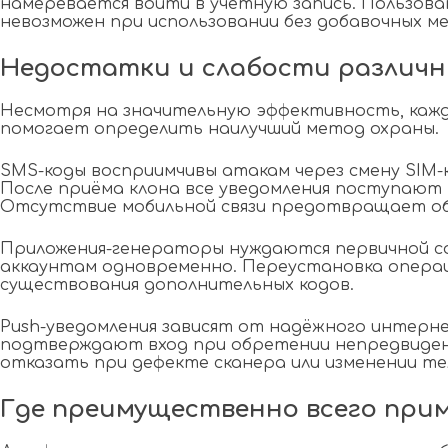
намеревается войти в учётную запись. Пользов
невозможен при использовании без добавочных м
Недостатки и слабости различн
Несмотря на значительную эффективность, кажд
помогает определить наилучший метод охраны.
SMS-коды восприимчивы атакам через смену SIM
После приёма клона все уведомления поступают 
Отсутствие мобильной связи предотвращает об
Приложения-генераторы нуждаются первичной со
аккаунтам одновременно. Переустановка операц
существования дополнительных кодов.
Push-уведомления зависят от надёжного интер
подтверждают вход при обретении непредвиденн
отказать при дефекте сканера или изменении т
Где преимущественно всего приме