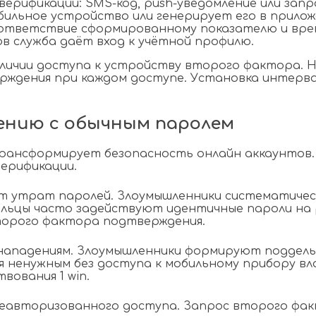
рификации: SMS-код, push-уведомление или запро
бильное устройство или генерирует его в прило
оответствие сформированному показателю и вре
в служба даёт вход к учётной профилю.
наличии доступа к устройству второго фактора
рждения при каждом доступе. Установка интерв
ению с обычным паролем
рансформирует безопасность онлайн аккаунтов.
верификации.
от утрат паролей. Злоумышленники систематиче
льцы часто задействуют идентичные пароли на 
торого фактора подтверждения.
нападениям. Злоумышленники формируют поддель
я ненужным без доступа к мобильному прибору в
вования 1 win.
неавторизованного доступа. Запрос второго фа