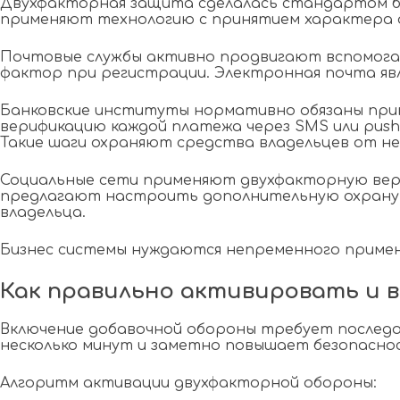
Двухфакторная защита сделалась стандартом бе
применяют технологию с принятием характера 
Почтовые службы активно продвигают вспомогат
фактор при регистрации. Электронная почта явл
Банковские институты нормативно обязаны прим
верификацию каждой платежа через SMS или pus
Такие шаги охраняют средства владельцев от не
Социальные сети применяют двухфакторную верифи
предлагают настроить дополнительную охрану в
владельца.
Бизнес системы нуждаются непременного примене
Как правильно активировать и
Включение добавочной обороны требует последов
несколько минут и заметно повышает безопасно
Алгоритм активации двухфакторной обороны: