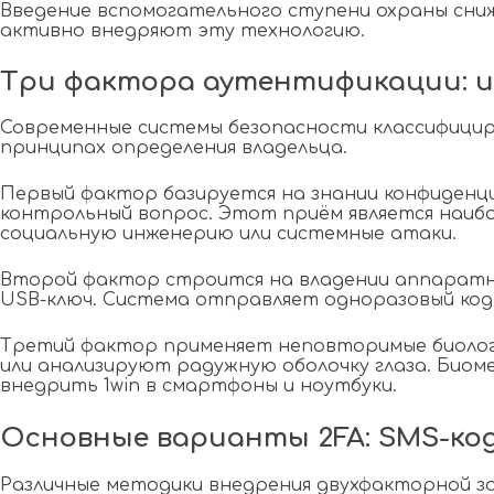
Введение вспомогательного ступени охраны сниж
активно внедряют эту технологию.
Три фактора аутентификации: и
Современные системы безопасности классифициру
принципах определения владельца.
Первый фактор базируется на знании конфиденци
контрольный вопрос. Этот приём является наибо
социальную инженерию или системные атаки.
Второй фактор строится на владении аппаратны
USB-ключ. Система отправляет одноразовый код 
Третий фактор применяет неповторимые биолог
или анализируют радужную оболочку глаза. Био
внедрить 1win в смартфоны и ноутбуки.
Основные варианты 2FA: SMS-код
Различные методики внедрения двухфакторной 