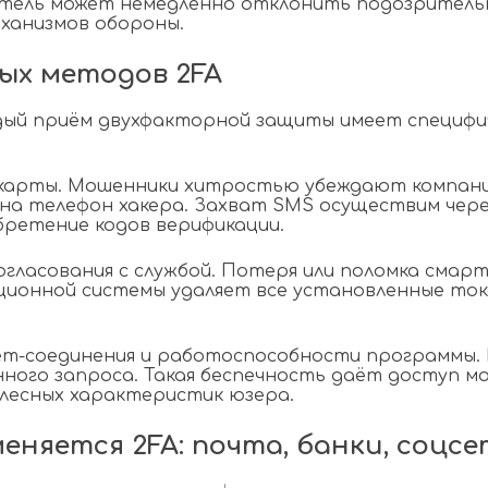
атель может немедленно отклонить подозрительн
еханизмов обороны.
ых методов 2FA
ый приём двухфакторной защиты имеет специфич
-карты. Мошенники хитростью убеждают компании
на телефон хакера. Захват SMS осуществим чере
ретение кодов верификации.
гласования с службой. Потеря или поломка смар
ионной системы удаляет все установленные токе
нет-соединения и работоспособности программы
ого запроса. Такая беспечность даёт доступ м
елесных характеристик юзера.
няется 2FA: почта, банки, соцсе