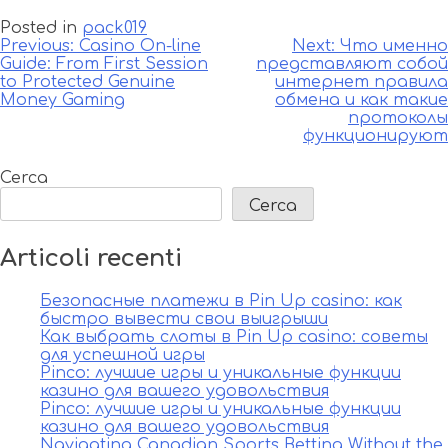
Posted in
pack019
Navigazione
Previous:
Casino On-line
Next:
Что именно
Guide: From First Session
представляют собой
articoli
to Protected Genuine
интернет правила
Money Gaming
обмена и как такие
протоколы
функционируют
Cerca
Cerca
Articoli recenti
Безопасные платежи в Pin Up casino: как
быстро вывести свои выигрыши
Как выбрать слоты в Pin Up casino: советы
для успешной игры
Pinco: лучшие игры и уникальные функции
казино для вашего удовольствия
Pinco: лучшие игры и уникальные функции
казино для вашего удовольствия
Navigating Canadian Sports Betting Without the