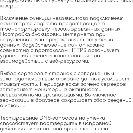
поддерживать актуальную издание без действий
юзера.
Включение функции независимого подключения
при старте гаджета предотвращает
транспортировку незашифрованных данных.
Настройка блокировки интернета при
нарушении связи предохраняет от утечки
данных. Задействование пин ап казино
совместно с протоколом HTTPS организует
удвоенный степень криптования при
взаимодействии с веб-ресурсами.
Выбор серверов в странах с совершенным
законодательством о охране данных усиливает
приватность. Периодическая замена серверов
затрудняет мониторинг активности
всевозможными организациями. Выключение
геолокации в браузере сокращает сбор сведений
о локации.
Тестирование DNS-запросов на утечки
способствует подтвердить в исправной
действии электронной приватной сети.