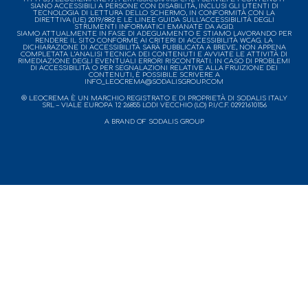
SIANO ACCESSIBILI A PERSONE CON DISABILITÀ, INCLUSI GLI UTENTI DI
TECNOLOGIA DI LETTURA DELLO SCHERMO, IN CONFORMITÀ CON LA
DIRETTIVA (UE) 2019/882 E LE LINEE GUIDA SULL’ACCESSIBILITÀ DEGLI
STRUMENTI INFORMATICI EMANATE DA AGID.
SIAMO ATTUALMENTE IN FASE DI ADEGUAMENTO E STIAMO LAVORANDO PER
RENDERE IL SITO CONFORME AI CRITERI DI ACCESSIBILITÀ WCAG. LA
DICHIARAZIONE DI ACCESSIBILITÀ SARÀ PUBBLICATA A BREVE, NON APPENA
COMPLETATA L’ANALISI TECNICA DEI CONTENUTI E AVVIATE LE ATTIVITÀ DI
RIMEDIAZIONE DEGLI EVENTUALI ERRORI RISCONTRATI. IN CASO DI PROBLEMI
DI ACCESSIBILITÀ O PER SEGNALAZIONI RELATIVE ALLA FRUIZIONE DEI
CONTENUTI, È POSSIBILE SCRIVERE A
INFO_LEOCREMA@SODALISGROUP.COM
® LEOCREMA È UN MARCHIO REGISTRATO E DI PROPRIETÀ DI SODALIS ITALY
SRL – VIALE EUROPA 12 26855 LODI VECCHIO (LO) P.I/C.F. 02921610156
A BRAND OF SODALIS GROUP