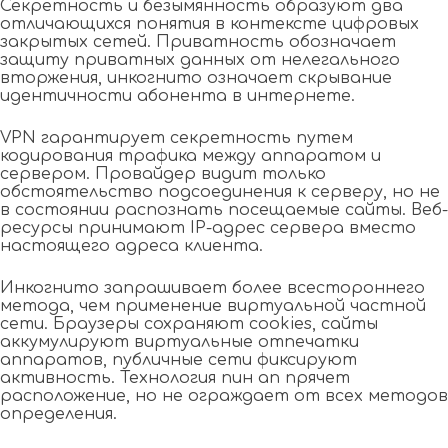
Секретность и безымянность образуют два
отличающихся понятия в контексте цифровых
закрытых сетей. Приватность обозначает
защиту приватных данных от нелегального
вторжения, инкогнито означает скрывание
идентичности абонента в интернете.
VPN гарантирует секретность путем
кодирования трафика между аппаратом и
сервером. Провайдер видит только
обстоятельство подсоединения к серверу, но не
в состоянии распознать посещаемые сайты. Веб-
ресурсы принимают IP-адрес сервера вместо
настоящего адреса клиента.
Инкогнито запрашивает более всестороннего
метода, чем применение виртуальной частной
сети. Браузеры сохраняют cookies, сайты
аккумулируют виртуальные отпечатки
аппаратов, публичные сети фиксируют
активность. Технология пин ап прячет
расположение, но не ограждает от всех методов
определения.