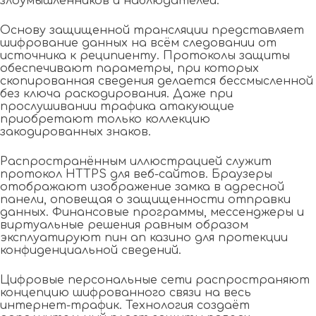
злоумышленников и наблюдателей.
Основу защищенной трансляции представляет
шифрование данных на всём следовании от
источника к реципиенту. Протоколы защиты
обеспечивают параметры, при которых
скопированная сведения делается бессмысленной
без ключа раскодирования. Даже при
прослушивании трафика атакующие
приобретают только коллекцию
закодированных знаков.
Распространённым иллюстрацией служит
протокол HTTPS для веб-сайтов. Браузеры
отображают изображение замка в адресной
панели, оповещая о защищенности отправки
данных. Финансовые программы, мессенджеры и
виртуальные решения равным образом
эксплуатируют пин ап казино для протекции
конфиденциальной сведений.
Цифровые персональные сети распространяют
концепцию шифрованного связи на весь
интернет-трафик. Технология создаёт