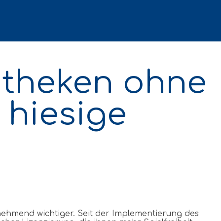
lotheken ohne
 hiesige
nehmend wichtiger. Seit der Implementierung des