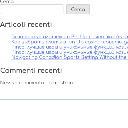
Cerca
Cerca
Articoli recenti
Безопасные платежи в Pin Up casino: как бы
Как выбрать слоты в Pin Up casino: советы д
Pinco: лучшие игры и уникальные функции каз
Pinco: лучшие игры и уникальные функции каз
Navigating Canadian Sports Betting Without th
Commenti recenti
Nessun commento da mostrare.