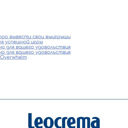
стро вывести свои выигрыши
ля успешной игры
ино для вашего удовольствия
ино для вашего удовольствия
e Overwhelm