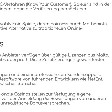
-Verfahren (Know Your Customer). Spieler sind in der
nen, ohne die Verifizierung persönlicher
vably Fair-Spiele, deren Fairness durch Mathematik
tive Alternative zu traditionellen Online-
IS
e Anbieter verfügen über gültige Lizenzen aus Malta,
s überprüft. Diese Zertifizierungen gewährleisten
ungen und einem professionellen Kundensupport.
elesoftware von führenden Entwicklern wie NetEnt,
eutscher Sprache.
ionale Casinos stellen zur Verfügung eigene
ie vor der Anmeldung die Bewertungen von anderen
unrealistische Bonusversprechen.