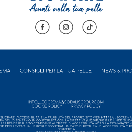
REMA
CONSIGLI PER LA TUA PELLE
NEWS & PR
INFO_LEOCREMA@SODALISGROUP.COM
COOKIE POLICY
PRIVACY POLICY
IORARE L’ACCESSIBILITÀ E LA FRUIBILITÀ DEL PROPRIO SITO WEB, HTTPS://LEOCREMA.N
URA DELLO SCHERMO, IN CONFORMITÀ CON LA DIRETTIVA (UE) 2019/882 E LE LINEE GUID
 RENDERE IL SITO CONFORME AI CRITERI DI ACCESSIBILITÀ WCAG. LA DICHIARAZIONE
ONE DEGLI EVENTUALI ERRORI RISCONTRATI. IN CASO DI PROBLEMI DI ACCESSIBILITÀ O 
SCRIVERE A