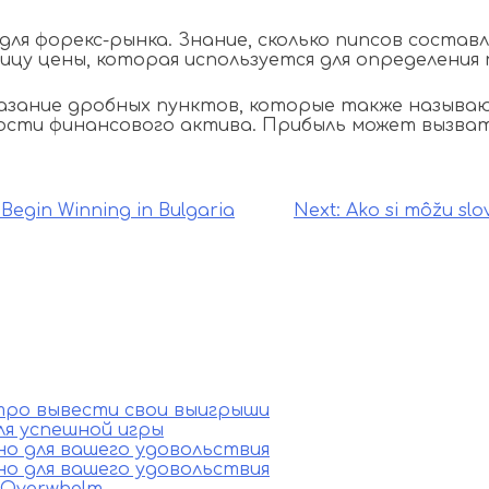
ля форекс-рынка. Знание, сколько пипсов состав
ицу цены, которая используется для определения 
ание дробных пунктов, которые также называютс
мости финансового актива. Прибыль может вызва
Begin Winning in Bulgaria
Next:
Ako si môžu sl
стро вывести свои выигрыши
ля успешной игры
ино для вашего удовольствия
ино для вашего удовольствия
e Overwhelm