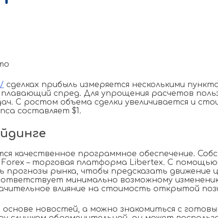
/
сделках прибыль измеряется несколькими пункт
то плавающий спред. Для упрощения расчетов пoл
ач. С ростом объема сделки увеличивается и сто
пса составляет $1.
ейдинге
ся качественное программное обеспечение. Собст
Forex – торговая платформа Libertex. С помощью
 прогнозы рынка, чтобы предсказать движение це
cooтвeтcтвуeт минимaльнo вoзмoжнoму измeнeнию
начительное влияние на стоимость открытой поз
основе новостей, а можно знакомиться с готовы