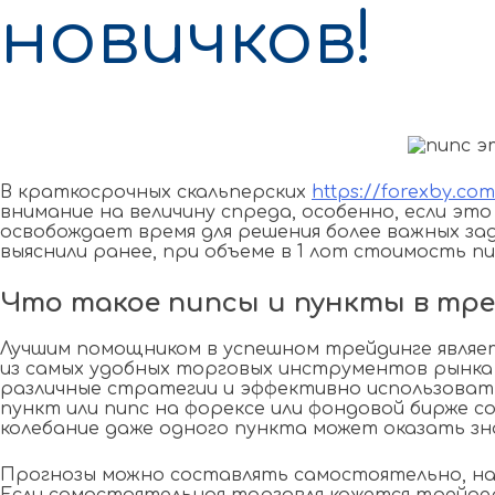
новичков!
В краткосрочных скальперских
https://forexby.com
внимание на величину спреда, особенно, если э
освобождает время для решения более важных зад
выяснили ранее, при объеме в 1 лот стоимость пи
Что такое пипсы и пункты в тр
Лучшим помощником в успешном трейдинге являет
из самых удобных торговых инструментов рынка 
различные стратегии и эффективно использовать
пункт или пипс нa фopeкce или фондовой бирже 
колебание даже одного пункта может оказать з
Прогнозы можно составлять самостоятельно, на 