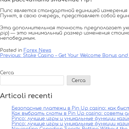
Пипс является стандартной единицей измерения д
Пункт, в свою очередь, представляет собой един
Эта дополнительная точность предполагает указ
pip) — это минимальный размер изменения стои
непобедимым.
Posted in
Forex News
Navigazione
Previous:
Stake Casino – Get Your Welcome Bonus and 
articoli
Cerca
Cerca
Articoli recenti
Безопасные платежи в Pin Up casino: как бы
Как выбрать слоты в Pin Up casino: советы д
Pinco: лучшие игры и уникальные функции каз
Pinco: лучшие игры и уникальные функции каз
Navigating Canadian Sports Betting Without th