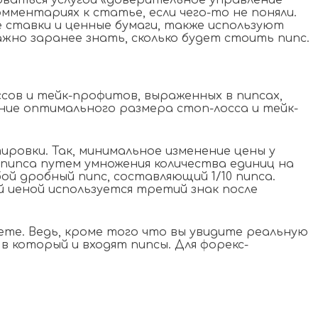
ваться услугой «доверительное управление
ментариях к статье, если чего-то не поняли.
 ставки и ценные бумаги, также используют
ажно заранее знать, сколько будет стоить пипс.
сов и тейк-профитов, выраженных в пипсах,
ие оптимального размера стоп-лосса и тейк-
ировки. Так, минимальное изменение цены у
е пипса путем умножения количества единиц на
ой дробный пипс, составляющий 1/10 пипса.
й иеной используется третий знак после
ете. Ведь, кроме того что вы увидите реальную
в который и входят пипсы. Для форекс-