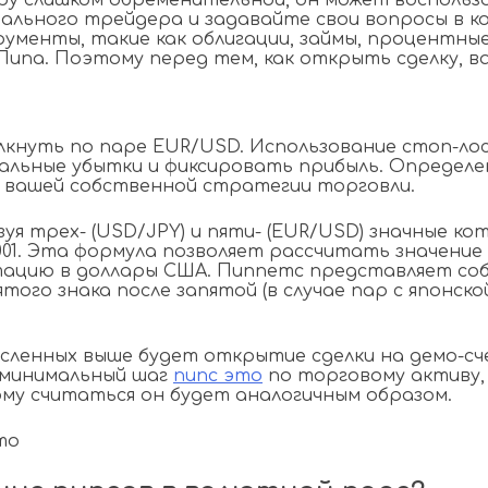
у слишком обременительной, он может воспользо
льного трейдера и задавайте свои вопросы в ком
ументы, такие как облигации, займы, процентные
Пипа. Поэтому перед тем, как открыть сделку, в
лкнуть по паре EUR/USD. Использование стоп-лос
ьные убытки и фиксировать прибыль. Определен
 вашей собственной стратегии торговли.
я трех- (USD/JPY) и пяти- (EUR/USD) значные кот
00001. Эта формула позволяет рассчитать значени
ртацию в доллары США. Пиппетс представляет соб
ого знака после запятой (в случае пар с японско
сленных выше будет открытие сделки на демо-сч
в минимальный шаг
пипс это
по торговому активу, 
тому считаться он будет аналогичным образом.