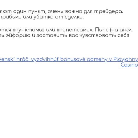
ляют один пункт, очень важно для трейдера.
прибыли или убытка от сделки.
я «пунктами» или «пипетсами». Пипс (на англ.
ть эйфорию и заставить вас чувствовать себя
ovenskí hráči vyzdvihnúť bonusové odmeny v Playjonny
Casino