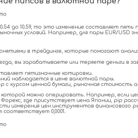
ние пипсов в валютной паре?
0.54 до 10.59, то это изменение составляет пять
ночных условий. Например, для пары EUR/USD зна
понятиями в трейдинге, которые помогают анали
сегда, вы зарабатываете или теряете деньги в з
ставляет пятизначные котировки.
аний наблюдается в цене валютной пары.
с курсом ценной бумаги, рыночная стоимость акц
которой можно оперировать. Например, если цена 
 Форекс, где присутствует иена Японии, pip рас
ти измерения цен инструментов финансового ры
 соответствует 0,0001.