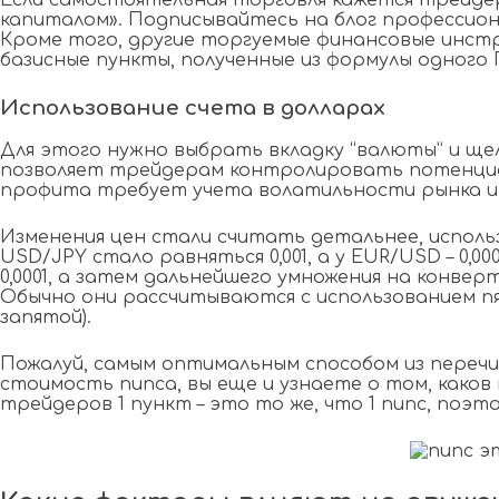
Если самостоятельная торговля кажется трейдер
капиталом». Подписывайтесь на блог профессиона
Кроме того, другие торгуемые финансовые инстр
базисные пункты, полученные из формулы одного 
Использование счета в долларах
Для этого нужно выбрать вкладку “валюты” и ще
позволяет трейдерам контролировать потенциал
профита требует учета волатильности рынка и
Изменения цен стали считать детальнее, использу
USD/JPY стало равняться 0,001, а у EUR/USD – 0,
0,0001, а затем дальнейшего умножения на конве
Обычно они рассчитываются с использованием пят
запятой).
Пожалуй, самым оптимальным способом из перечи
стоимость пипса, вы еще и узнаете о том, како
трейдеров 1 пункт – это то же, что 1 пипс, поэ