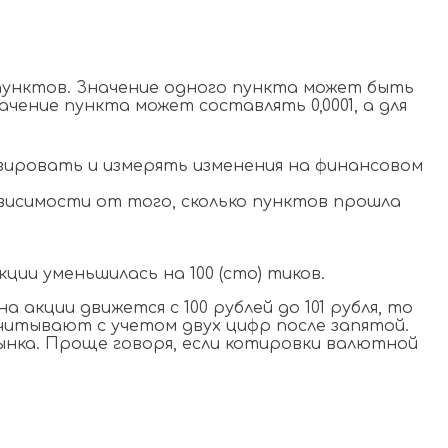
 пунктов. Значение одного пункта может быть
чение пункта может составлять 0,0001, а для
зировать и измерять изменения на финансовом
ависимости от того, сколько пунктов прошла
ии уменьшилась на 100 (сто) тиков.
акции движется с 100 рублей до 101 рубля, то
считывают с учетом двух цифр после запятой.
нка. Проще говоря, если котировки валютной