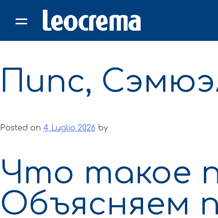
Skip
to
content
Пипс, Сэмюэ
Posted on
4 Luglio 2026
by
Что такое п
Объясняем 