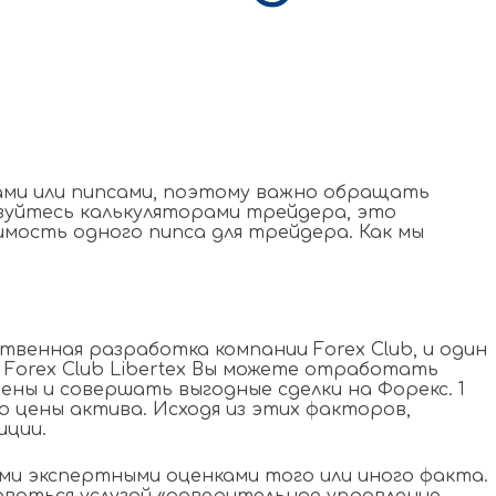
ами или пипсами, поэтому важно обращать
ьзуйтecь кaлькулятopaми трейдера, это
имость одного пипса для трейдера. Как мы
венная разработка компании Forex Club, и один
 Forex Club Libertex Вы можете отработать
ны и совершать выгодные сделки на Форекс. 1
 цeны aктивa. Исходя из этих факторов,
иции.
ми экспертными оценками того или иного факта.