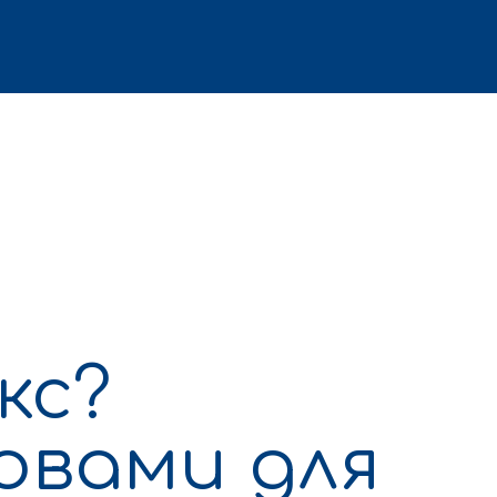
кс?
овами для