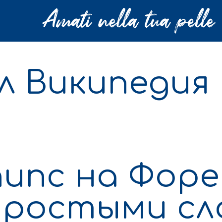
л Википедия
ипс на Форе
простыми сл