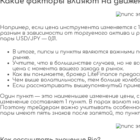
Какие факторы влияют на движе
Например, если цена инструмента изменяется с 1
разным в зависимости от торгуемого актива и ры
пары USD/JPY — 0,01.
В итоге, пипсы и пункты являются важными 
рынке.
Учтите, что в большинстве случаев, но не в
цена с момента вашего захода в рынок.
Как вы понимаете, брокер LiteFinance предо
Чем выше волатильность, тем больше колеб
Если рассматривать вышеупомянутый пример 
Один пункт — это наименьшее изменение цены, с 
изменение составляет 1 пункт. В парах валют на
Поэтому трейдерам важно учитывать особеннос
пары имеют пять знаков после запятой, то пункт
Как рассчитать значение Pip?