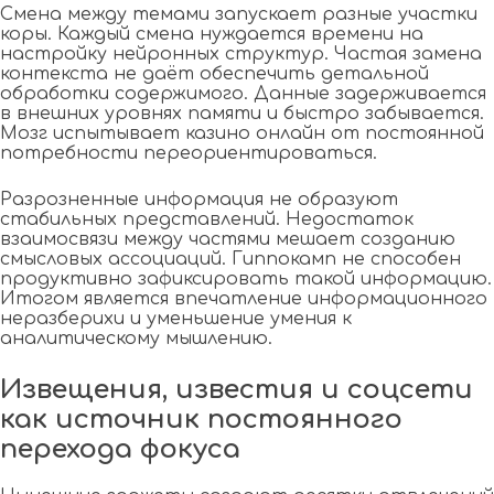
Смена между темами запускает разные участки
коры. Каждый смена нуждается времени на
настройку нейронных структур. Частая замена
контекста не даёт обеспечить детальной
обработки содержимого. Данные задерживается
в внешних уровнях памяти и быстро забывается.
Мозг испытывает казино онлайн от постоянной
потребности переориентироваться.
Разрозненные информация не образуют
стабильных представлений. Недостаток
взаимосвязи между частями мешает созданию
смысловых ассоциаций. Гиппокамп не способен
продуктивно зафиксировать такой информацию.
Итогом является впечатление информационного
неразберихи и уменьшение умения к
аналитическому мышлению.
Извещения, известия и соцсети
как источник постоянного
перехода фокуса