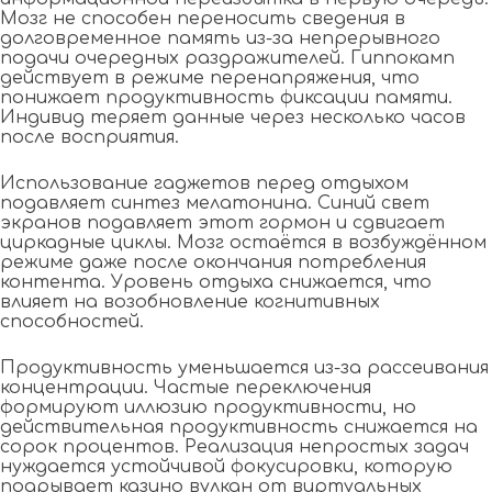
Мозг не способен переносить сведения в
долговременное память из-за непрерывного
подачи очередных раздражителей. Гиппокамп
действует в режиме перенапряжения, что
понижает продуктивность фиксации памяти.
Индивид теряет данные через несколько часов
после восприятия.
Использование гаджетов перед отдыхом
подавляет синтез мелатонина. Синий свет
экранов подавляет этот гормон и сдвигает
циркадные циклы. Мозг остаётся в возбуждённом
режиме даже после окончания потребления
контента. Уровень отдыха снижается, что
влияет на возобновление когнитивных
способностей.
Продуктивность уменьшается из-за рассеивания
концентрации. Частые переключения
формируют иллюзию продуктивности, но
действительная продуктивность снижается на
сорок процентов. Реализация непростых задач
нуждается устойчивой фокусировки, которую
подрывает казино вулкан от виртуальных