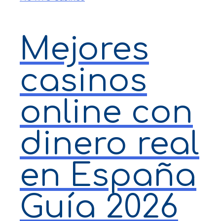
Mejores
casinos
online con
dinero real
en España
Guía 2026