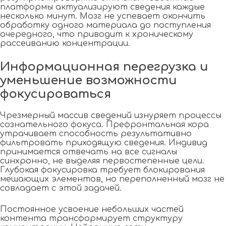
платформы актуализируют сведения каждые
несколько минут. Мозг не успевает окончить
обработку одного материала до поступления
очередного, что приводит к хроническому
рассеиванию концентрации.
Информационная перегрузка и
уменьшение возможности
фокусироваться
Чрезмерный массив сведений изнуряет процессы
сознательного фокуса. Префронтальная кора
утрачивает способность результативно
фильтровать приходящую сведения. Индивид
принимается отвечать на все сигналы
синхронно, не выделяя первостепенные цели.
Глубокая фокусировка требует блокирования
мешающих элементов, но переполненный мозг не
совладает с этой задачей.
Постоянное усвоение небольших частей
контента трансформирует структуру