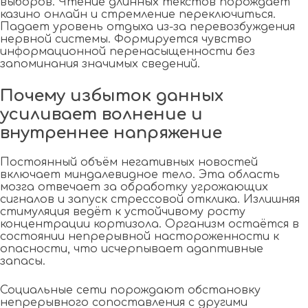
выборов. Чтение длинных текстов порождает
казино онлайн и стремление переключиться.
Падает уровень отдыха из-за перевозбуждения
нервной системы. Формируется чувство
информационной перенасыщенности без
запоминания значимых сведений.
Почему избыток данных
усиливает волнение и
внутреннее напряжение
Постоянный объём негативных новостей
включает миндалевидное тело. Эта область
мозга отвечает за обработку угрожающих
сигналов и запуск стрессовой отклика. Излишняя
стимуляция ведёт к устойчивому росту
концентрации кортизола. Организм остаётся в
состоянии непрерывной настороженности к
опасности, что исчерпывает адаптивные
запасы.
Социальные сети порождают обстановку
непрерывного сопоставления с другими