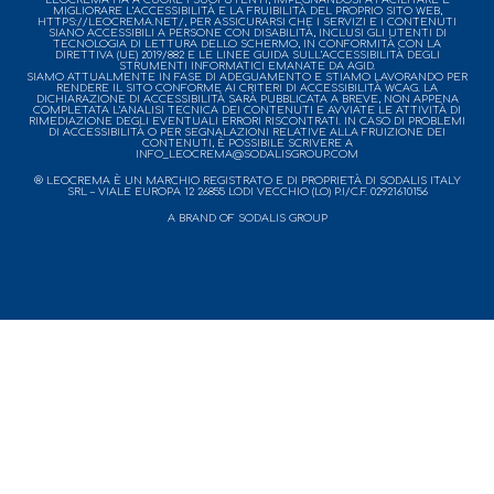
MIGLIORARE L’ACCESSIBILITÀ E LA FRUIBILITÀ DEL PROPRIO SITO WEB,
HTTPS://LEOCREMA.NET/, PER ASSICURARSI CHE I SERVIZI E I CONTENUTI
SIANO ACCESSIBILI A PERSONE CON DISABILITÀ, INCLUSI GLI UTENTI DI
TECNOLOGIA DI LETTURA DELLO SCHERMO, IN CONFORMITÀ CON LA
DIRETTIVA (UE) 2019/882 E LE LINEE GUIDA SULL’ACCESSIBILITÀ DEGLI
STRUMENTI INFORMATICI EMANATE DA AGID.
SIAMO ATTUALMENTE IN FASE DI ADEGUAMENTO E STIAMO LAVORANDO PER
RENDERE IL SITO CONFORME AI CRITERI DI ACCESSIBILITÀ WCAG. LA
DICHIARAZIONE DI ACCESSIBILITÀ SARÀ PUBBLICATA A BREVE, NON APPENA
COMPLETATA L’ANALISI TECNICA DEI CONTENUTI E AVVIATE LE ATTIVITÀ DI
RIMEDIAZIONE DEGLI EVENTUALI ERRORI RISCONTRATI. IN CASO DI PROBLEMI
DI ACCESSIBILITÀ O PER SEGNALAZIONI RELATIVE ALLA FRUIZIONE DEI
CONTENUTI, È POSSIBILE SCRIVERE A
INFO_LEOCREMA@SODALISGROUP.COM
® LEOCREMA È UN MARCHIO REGISTRATO E DI PROPRIETÀ DI SODALIS ITALY
SRL – VIALE EUROPA 12 26855 LODI VECCHIO (LO) P.I/C.F. 02921610156
A BRAND OF SODALIS GROUP