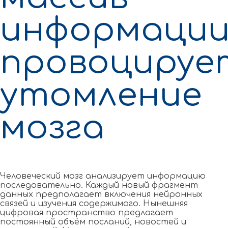
информаци
провоцируе
утомление
мозга
Человеческий мозг анализирует информацию
последовательно. Каждый новый фрагмент
данных предполагает включения нейронных
связей и изучения содержимого. Нынешняя
цифровая пространство предлагает
постоянный объём посланий, новостей и