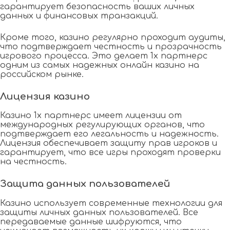
гарантирует безопасность ваших личных
данных и финансовых транзакций.
Кроме того, казино регулярно проходит аудиты,
что подтверждает честность и прозрачность
игрового процесса. Это делает 1х партнерс
одним из самых надежных онлайн казино на
российском рынке.
Лицензия казино
Казино 1х партнерс имеет лицензии от
международных регулирующих органов, что
подтверждает его легальность и надежность.
Лицензия обеспечивает защиту прав игроков и
гарантирует, что все игры проходят проверки
на честность.
Защита данных пользователей
Казино использует современные технологии для
защиты личных данных пользователей. Все
передаваемые данные шифруются, что