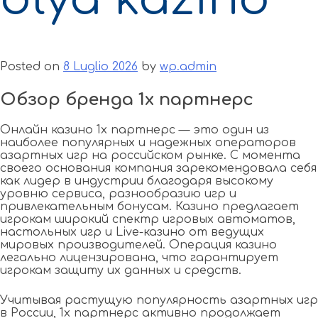
Posted on
8 Luglio 2026
by
wp.admin
Обзор бренда 1х партнерс
Онлайн казино 1х партнерс — это один из
наиболее популярных и надежных операторов
азартных игр на российском рынке. С момента
своего основания компания зарекомендовала себя
как лидер в индустрии благодаря высокому
уровню сервиса, разнообразию игр и
привлекательным бонусам. Казино предлагает
игрокам широкий спектр игровых автоматов,
настольных игр и Live-казино от ведущих
мировых производителей. Операция казино
легально лицензирована, что гарантирует
игрокам защиту их данных и средств.
Учитывая растущую популярность азартных игр
в России, 1х партнерс активно продолжает