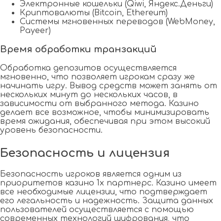
Электронные кошельки (Qiwi, Яндекс.Деньги)
Криптовалюты (Bitcoin, Ethereum)
Системы мгновенных переводов (WebMoney,
Payeer)
Время обработки транзакций
Обработка депозитов осуществляется
мгновенно, что позволяет игрокам сразу же
начинать игру. Вывод средств может занять от
нескольких минут до нескольких часов, в
зависимости от выбранного метода. Казино
делает все возможное, чтобы минимизировать
время ожидания, обеспечивая при этом высокий
уровень безопасности.
Безопасность и лицензия
Безопасность игроков является одним из
приоритетов казино 1х партнерс. Казино имеет
все необходимые лицензии, что подтверждает
его легальность и надежность. Защита данных
пользователей осуществляется с помощью
современных технологий шифрования, что