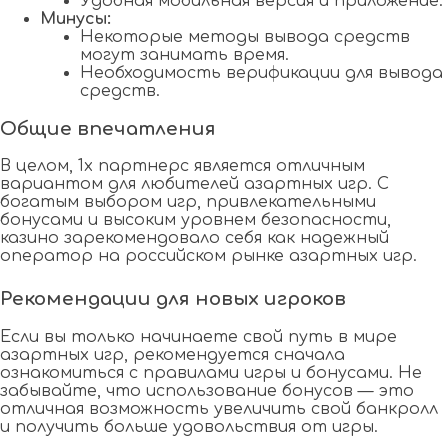
Удобная мобильная версия и приложение.
Минусы:
Некоторые методы вывода средств
могут занимать время.
Необходимость верификации для вывода
средств.
Общие впечатления
В целом, 1х партнерс является отличным
вариантом для любителей азартных игр. С
богатым выбором игр, привлекательными
бонусами и высоким уровнем безопасности,
казино зарекомендовало себя как надежный
оператор на российском рынке азартных игр.
Рекомендации для новых игроков
Если вы только начинаете свой путь в мире
азартных игр, рекомендуется сначала
ознакомиться с правилами игры и бонусами. Не
забывайте, что использование бонусов — это
отличная возможность увеличить свой банкролл
и получить больше удовольствия от игры.