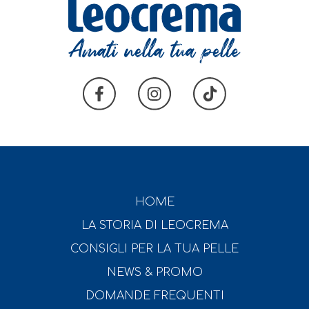
HOME
LA STORIA DI LEOCREMA
CONSIGLI PER LA TUA PELLE
NEWS & PROMO
DOMANDE FREQUENTI