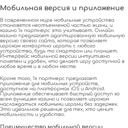
Мобильная версия и приложение
В современном мире мобильные устройства
становятся неотъемлемой частью жизни, и
казино 1х партнерс это учитывает. Онлайн
казино предлагает адаптированную мобильную
версию своего сайта, которая позволяет
игрокам комфортно играть с любого
устройства, будь то смартфон или планшет.
Интерфейс мобильной версии интуитивно
понятен и удобен, что делает игру доступной в
любое время и в любом месте.
Кроме того, 1х партнерс предлагает
приложение для мобильных устройств,
доступное на платформах iOS и Android.
Приложение обеспечивает быстрый доступ ко
всем функциям казино и позволяет игрокам
наслаждаться любимыми играми без задержек.
Это идеальное решение для тех, кто ценит
мобильность и удобство.
Преимущества мобильной версии