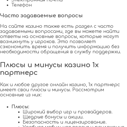
Телефон
Часто задаваемые вопросы
На сайте казино также есть раздел с часто
задаваемыми вопросами, где вы можете найти
ответы на основные вопросы, которые могут
возникнуть у игроков. Это позволяет
сэкономить время и получить информацию без
необходимости обращения в службу поддержки.
Плюсы и минусы казино 1х
партнерс
Как и любое другое онлайн казино, 1х партнерс
имеет свои плюсы и минусы. Рассмотрим
основные из них:
Плюсы:
Широкий выбор игр и провайдеров.
Щедрые бонусы и акции.
Безопасность и лицензирование.