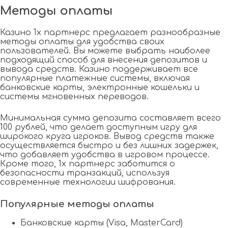
Методы оплаты
Казино 1х партнерс предлагает разнообразные
методы оплаты для удобства своих
пользователей. Вы можете выбрать наиболее
подходящий способ для внесения депозитов и
вывода средств. Казино поддерживает все
популярные платежные системы, включая
банковские карты, электронные кошельки и
системы мгновенных переводов.
Минимальная сумма депозита составляет всего
100 рублей, что делает доступным игру для
широкого круга игроков. Вывод средств также
осуществляется быстро и без лишних задержек,
что добавляет удобства в игровом процессе.
Кроме того, 1х партнерс заботится о
безопасности транзакций, используя
современные технологии шифрования.
Популярные методы оплаты
Банковские карты (Visa, MasterCard)