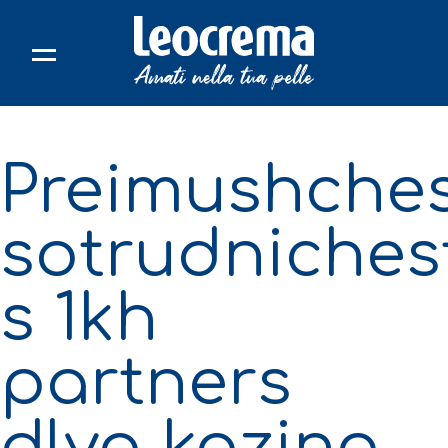
Skip
to
content
Preimushche
sotrudniches
s 1kh
partners
dlya kazino