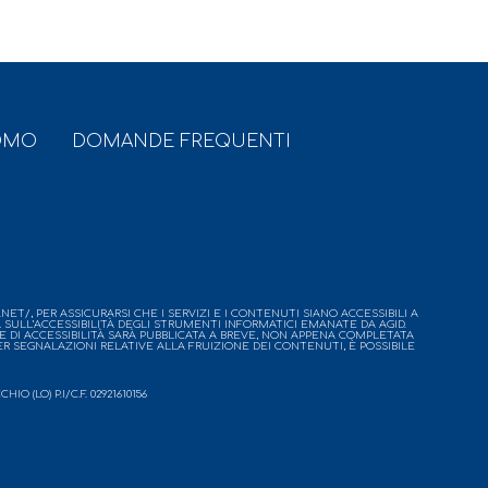
OMO
DOMANDE FREQUENTI
ET/, PER ASSICURARSI CHE I SERVIZI E I CONTENUTI SIANO ACCESSIBILI A
A SULL’ACCESSIBILITÀ DEGLI STRUMENTI INFORMATICI EMANATE DA AGID.
 DI ACCESSIBILITÀ SARÀ PUBBLICATA A BREVE, NON APPENA COMPLETATA
PER SEGNALAZIONI RELATIVE ALLA FRUIZIONE DEI CONTENUTI, È POSSIBILE
(LO) P.I/C.F. 02921610156