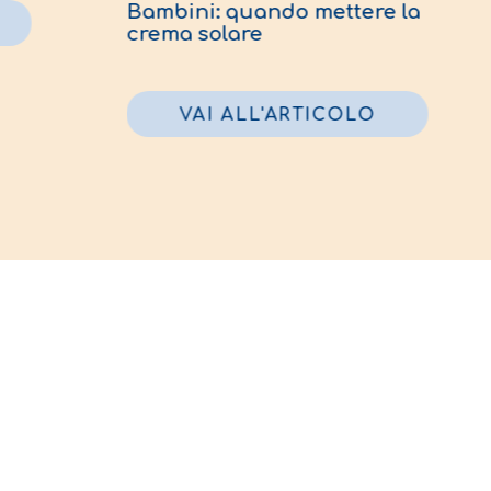
Bambini: quand
AI ALL'ARTICOLO
crema solare
VAI ALL'A