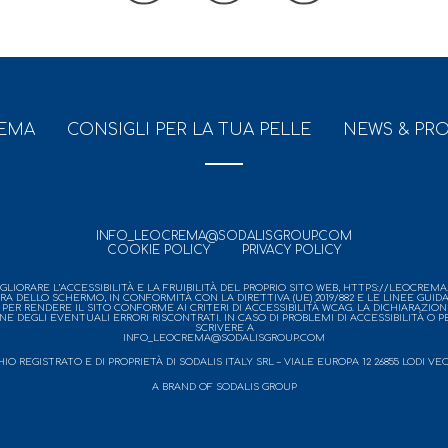
REMA
CONSIGLI PER LA TUA PELLE
NEWS & PR
INFO_LEOCREMA@SODALISGROUP.COM
COOKIE POLICY
PRIVACY POLICY
IORARE L’ACCESSIBILITÀ E LA FRUIBILITÀ DEL PROPRIO SITO WEB, HTTPS://LEOCREMA.N
URA DELLO SCHERMO, IN CONFORMITÀ CON LA DIRETTIVA (UE) 2019/882 E LE LINEE GUID
 RENDERE IL SITO CONFORME AI CRITERI DI ACCESSIBILITÀ WCAG. LA DICHIARAZIONE
ONE DEGLI EVENTUALI ERRORI RISCONTRATI. IN CASO DI PROBLEMI DI ACCESSIBILITÀ O 
SCRIVERE A
INFO_LEOCREMA@SODALISGROUP.COM
REGISTRATO E DI PROPRIETÀ DI SODALIS ITALY SRL – VIALE EUROPA 12 26855 LODI VECCHIO 
A BRAND OF SODALIS GROUP