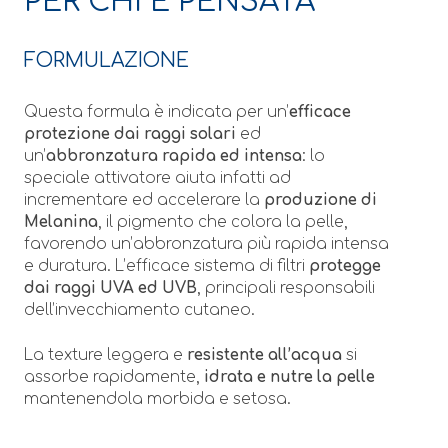
PER CHI È PENSATA
FORMULAZIONE
Questa formula è indicata per un’
efficace
protezione dai raggi solari
ed
un’
abbronzatura rapida ed intensa
: lo
speciale attivatore aiuta infatti ad
incrementare ed accelerare la
produzione di
Melanina
, il pigmento che colora la pelle,
favorendo un’abbronzatura più rapida intensa
e duratura. L’efficace sistema di filtri
protegge
dai raggi UVA ed UVB
, principali responsabili
dell’invecchiamento cutaneo.
La texture leggera e
resistente all’acqua
si
assorbe rapidamente,
idrata e nutre la pelle
mantenendola morbida e setosa.