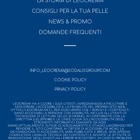
LA STORIA DI LEOCREMA
CONSIGLI PER LA TUA PELLE
NEWS & PROMO
DOMANDE FREQUENTI
INFO_LEOCREMA@SODALISGROUP.COM
COOKIE POLICY
PRIVACY POLICY
LEOCREMA HA A CUORE I SUOI UTENTI, IMPEGNANDOSI A FACILITARE E
MIGLIORARE L’ACCESSIBILITÀ E LA FRUIBILITÀ DEL PROPRIO SITO WEB,
HTTPS://LEOCREMA.NET/, PER ASSICURARSI CHE I SERVIZI E I CONTENUTI
SIANO ACCESSIBILI A PERSONE CON DISABILITÀ, INCLUSI GLI UTENTI DI
TECNOLOGIA DI LETTURA DELLO SCHERMO, IN CONFORMITÀ CON LA
DIRETTIVA (UE) 2019/882 E LE LINEE GUIDA SULL’ACCESSIBILITÀ DEGLI
STRUMENTI INFORMATICI EMANATE DA AGID.
SIAMO ATTUALMENTE IN FASE DI ADEGUAMENTO E STIAMO LAVORANDO PER
RENDERE IL SITO CONFORME AI CRITERI DI ACCESSIBILITÀ WCAG. LA
DICHIARAZIONE DI ACCESSIBILITÀ SARÀ PUBBLICATA A BREVE, NON APPENA
COMPLETATA L’ANALISI TECNICA DEI CONTENUTI E AVVIATE LE ATTIVITÀ DI
RIMEDIAZIONE DEGLI EVENTUALI ERRORI RISCONTRATI. IN CASO DI PROBLEMI