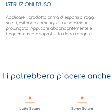
ISTRUZIONI D’USO
Applicare il prodotto prima di esporsi ai raggi
solari, evitando comunque un’esposizione
prolungata. Applicare abbondantemente e
frequentemente soprattutto dopo i bagni e
l’utilizzo
dell’asciugamano. Non esporre i neonati e i
bambini piccoli alla luce diretta del sole.
Evitare l’esposizione nelle ore centrali della
giornata. Evitare il contatto con gli occhi.
Ti potrebbero piacere anche
Latte Solare
Spray Solare