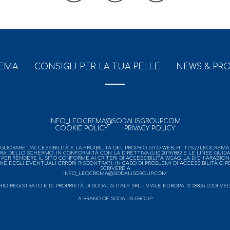
REMA
CONSIGLI PER LA TUA PELLE
NEWS & PR
INFO_LEOCREMA@SODALISGROUP.COM
COOKIE POLICY
PRIVACY POLICY
IORARE L’ACCESSIBILITÀ E LA FRUIBILITÀ DEL PROPRIO SITO WEB, HTTPS://LEOCREMA.N
URA DELLO SCHERMO, IN CONFORMITÀ CON LA DIRETTIVA (UE) 2019/882 E LE LINEE GUID
 RENDERE IL SITO CONFORME AI CRITERI DI ACCESSIBILITÀ WCAG. LA DICHIARAZIONE
ONE DEGLI EVENTUALI ERRORI RISCONTRATI. IN CASO DI PROBLEMI DI ACCESSIBILITÀ O 
SCRIVERE A
INFO_LEOCREMA@SODALISGROUP.COM
REGISTRATO E DI PROPRIETÀ DI SODALIS ITALY SRL – VIALE EUROPA 12 26855 LODI VECCHIO 
A BRAND OF SODALIS GROUP