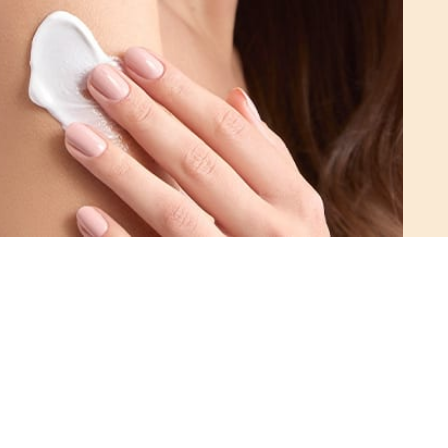
secche
VAI ALL'AR