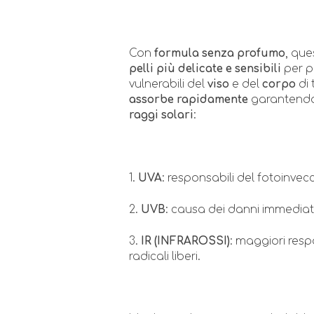
Con
formula senza profumo
, que
pelli più delicate e sensibili
per p
vulnerabili del
viso
e del
corpo
di 
assorbe rapidamente
garantend
raggi solari
:
1.
UVA
: responsabili del fotoinve
2.
UVB
: causa dei danni immediat
3.
IR (INFRAROSSI)
: maggiori resp
radicali liberi.