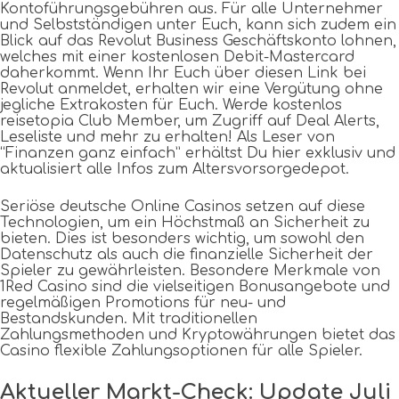
Kontoführungsgebühren aus. Für alle Unternehmer
und Selbstständigen unter Euch, kann sich zudem ein
Blick auf das Revolut Business Geschäftskonto lohnen,
welches mit einer kostenlosen Debit-Mastercard
daherkommt. Wenn Ihr Euch über diesen Link bei
Revolut anmeldet, erhalten wir eine Vergütung ohne
jegliche Extrakosten für Euch. Werde kostenlos
reisetopia Club Member, um Zugriff auf Deal Alerts,
Leseliste und mehr zu erhalten! Als Leser von
“Finanzen ganz einfach” erhältst Du hier exklusiv und
aktualisiert alle Infos zum Altersvorsorgedepot.
Seriöse deutsche Online Casinos setzen auf diese
Technologien, um ein Höchstmaß an Sicherheit zu
bieten. Dies ist besonders wichtig, um sowohl den
Datenschutz als auch die finanzielle Sicherheit der
Spieler zu gewährleisten. Besondere Merkmale von
1Red Casino sind die vielseitigen Bonusangebote und
regelmäßigen Promotions für neu- und
Bestandskunden. Mit traditionellen
Zahlungsmethoden und Kryptowährungen bietet das
Casino flexible Zahlungsoptionen für alle Spieler.
Aktueller Markt-Check: Update Juli