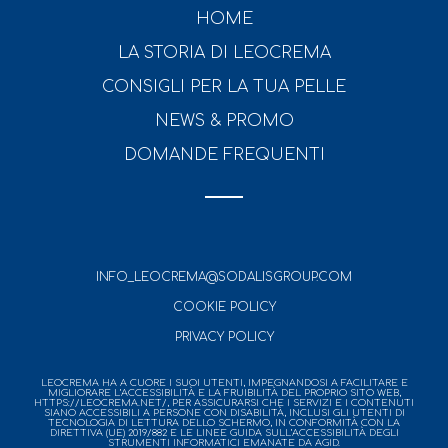
HOME
LA STORIA DI LEOCREMA
CONSIGLI PER LA TUA PELLE
NEWS & PROMO
DOMANDE FREQUENTI
INFO_LEOCREMA@SODALISGROUP.COM
COOKIE POLICY
PRIVACY POLICY
LEOCREMA HA A CUORE I SUOI UTENTI, IMPEGNANDOSI A FACILITARE E
MIGLIORARE L’ACCESSIBILITÀ E LA FRUIBILITÀ DEL PROPRIO SITO WEB,
HTTPS://LEOCREMA.NET/, PER ASSICURARSI CHE I SERVIZI E I CONTENUTI
SIANO ACCESSIBILI A PERSONE CON DISABILITÀ, INCLUSI GLI UTENTI DI
TECNOLOGIA DI LETTURA DELLO SCHERMO, IN CONFORMITÀ CON LA
DIRETTIVA (UE) 2019/882 E LE LINEE GUIDA SULL’ACCESSIBILITÀ DEGLI
STRUMENTI INFORMATICI EMANATE DA AGID.