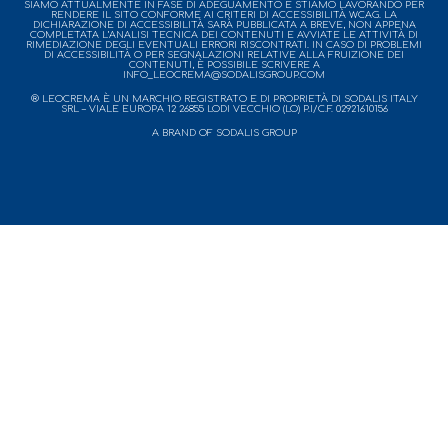
SIAMO ATTUALMENTE IN FASE DI ADEGUAMENTO E STIAMO LAVORANDO PER
RENDERE IL SITO CONFORME AI CRITERI DI ACCESSIBILITÀ WCAG. LA
DICHIARAZIONE DI ACCESSIBILITÀ SARÀ PUBBLICATA A BREVE, NON APPENA
COMPLETATA L’ANALISI TECNICA DEI CONTENUTI E AVVIATE LE ATTIVITÀ DI
RIMEDIAZIONE DEGLI EVENTUALI ERRORI RISCONTRATI. IN CASO DI PROBLEMI
DI ACCESSIBILITÀ O PER SEGNALAZIONI RELATIVE ALLA FRUIZIONE DEI
CONTENUTI, È POSSIBILE SCRIVERE A
INFO_LEOCREMA@SODALISGROUP.COM
® LEOCREMA È UN MARCHIO REGISTRATO E DI PROPRIETÀ DI SODALIS ITALY
SRL – VIALE EUROPA 12 26855 LODI VECCHIO (LO) P.I/C.F. 02921610156
A BRAND OF SODALIS GROUP