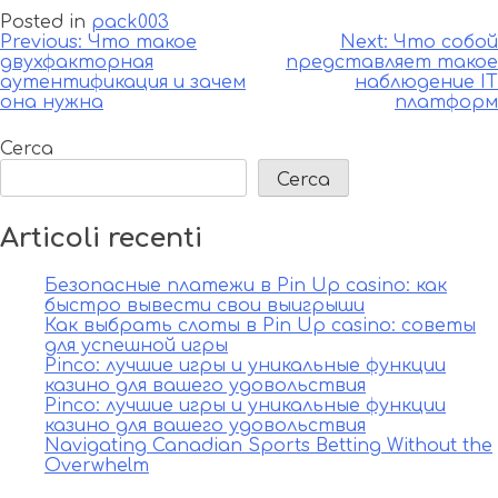
Posted in
pack003
Navigazione
Previous:
Что такое
Next:
Что собой
двухфакторная
представляет такое
articoli
аутентификация и зачем
наблюдение IT
она нужна
платформ
Cerca
Cerca
Articoli recenti
Безопасные платежи в Pin Up casino: как
быстро вывести свои выигрыши
Как выбрать слоты в Pin Up casino: советы
для успешной игры
Pinco: лучшие игры и уникальные функции
казино для вашего удовольствия
Pinco: лучшие игры и уникальные функции
казино для вашего удовольствия
Navigating Canadian Sports Betting Without the
Overwhelm