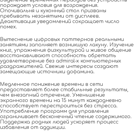
Выделение временны́х периодов без устройств
порождает условия для возрождения.
Опочивальня и кухонный стол призваны
пребывать незанятыми от дисплеев.
Деактивация уведомлений сокращает число
помех.
Вытеснение цифровых паттернов реальными
занятиями заполняет возникшую лакуну. Изучение
книг, упражнения физкультурой и живое общение
восстанавливают способность обретать
удовлетворение без admiral-x компьютерных
раздражителей. Свежие интересы создают
замещающие источники дофамина.
Медленное понижение времени в сети
предоставляет более стабильные результаты,
чем внезапный отречение. Уменьшение
экранного времени на 15 минут каждодневно
способствует перестроиться без стресса.
Употребление программ для управления
ограничивает бесконечный чтение содержимого.
Поддержка родных людей ускоряет процесс
избавления от аддикции.