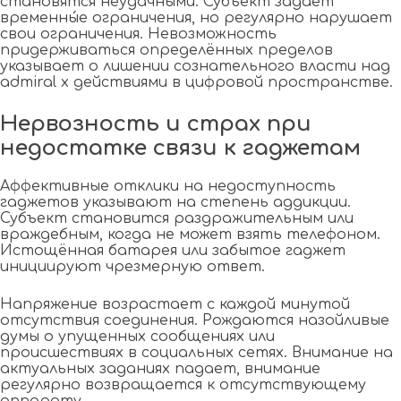
становятся неудачными. Субъект задаёт
временны́е ограничения, но регулярно нарушает
свои ограничения. Невозможность
придерживаться определённых пределов
указывает о лишении сознательного власти над
admiral x действиями в цифровой пространстве.
Нервозность и страх при
недостатке связи к гаджетам
Аффективные отклики на недоступность
гаджетов указывают на степень аддикции.
Субъект становится раздражительным или
враждебным, когда не может взять телефоном.
Истощённая батарея или забытое гаджет
инициируют чрезмерную ответ.
Напряжение возрастает с каждой минутой
отсутствия соединения. Рождаются назойливые
думы о упущенных сообщениях или
происшествиях в социальных сетях. Внимание на
актуальных заданиях падает, внимание
регулярно возвращается к отсутствующему
аппарату.