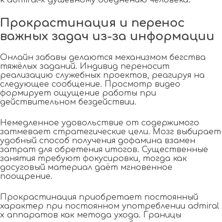
к admiral-x душевному обеднению человека.
Прокрастинация и перенос
важных задач из-за информации
Онлайн забавы делаются механизмом бегства
тяжёлых заданий. Индивид переносит
реализацию служебных проектов, реагируя на
следующее сообщение. Просмотр видео
формирует ощущение работы при
действительном бездействии.
Немедленное удовольствие от содержимого
затмевает стратегические цели. Мозг выбирает
удобный способ получения дофамина взамен
затрат для обретения итогов. Существенные
занятия требуют фокусировки, тогда как
досуговый материал даёт мгновенное
поощрение.
Прокрастинация приобретает постоянный
характер при постоянном употреблении admiral
x аппаратов как метода ухода. Границы