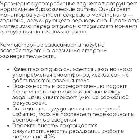
Чрезмерное употребление гаджетов разрушает
нормальные биологические ритмы. Синий свет
мониторов угнетает секрецию мелатонина —
гормона, регулирующего периоды сна. Просмотр
материала перед отдыхом отодвигает момент
погружения на несколько часов.
Компьютерные зависимости пагубно
воздействуют на различные стороны
жизнедеятельности:
Качество отдыха снижается из-за ночного
употребления смартфонов, лёгкий сон не
даёт восстановления тела
Возможность к сосредоточению падает,
беспрестанное перескакивание между
заданиями уничтожает умение серьёзной
фокусировки
Запоминание ухудшается от сведений
избытка, мозг не поспевает переваривать
воспринятые сведения
Эффективность сокращается,
результативность реализации работы
падает на 40%