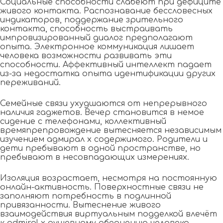
Социальные способности слабеют при дефиците
живого контакта. Распознавание бессловесных
индикаторов, поддержание зрительного
контакта, способность выстраивать
импровизированный диалог предполагают
опыта. Электронное коммуникация лишает
человека возможности развивать эти
способности. Аффективный интеллект падает
из-за недостатка опыта идентификации других
переживаний.
Семейные связи ухудшаются от непрерывного
наличия гаджетов. Вечер становится в немое
сидение с телефонами, коллективный
времяпрепровождение вытесняется независимым
изучением адмирал х содержимого. Родители и
дети пребывают в одной пространстве, но
пребывают в несовпадающих измерениях.
Изоляция возрастает, несмотря на постоянную
онлайн-активность. Поверхностные связи не
заполняют потребность в подлинной
привязанности. Вытеснение живого
взаимодействия виртуальным подделкой влечёт