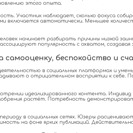
новлению этого опыта.
ость. Участник наблюдает, сколько фокуса соби
ми включается автоматически. Меньшее количес
 Человек начинает разбирать причины низкой за
ассоциируют популярность с охватом, создавая 
а самооценку, беспокойство и с
деятельностью в социальных платформах и умен
кладывают о отрицательном восприятии к себе. П
отрении идеализированного контента. Индивид 
добрения растёт. Потребность демонстрироват
ериоду в социальных сетях. Юзеры расценивают
мость на фоне ярких публикаций. Действительно