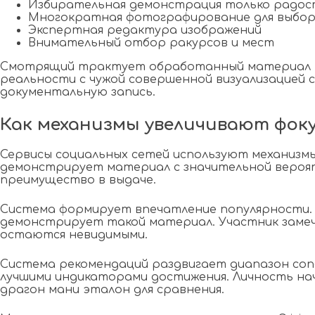
Избирательная демонстрация только радо
Многократная фотографирование для выбора
Экспертная редактура изображений
Внимательный отбор ракурсов и мест
Смотрящий трактует обработанный материал ка
реальности с чужой совершенной визуализацией 
документальную запись.
Как механизмы увеличивают фок
Сервисы социальных сетей используют механизм
демонстрирует материал с значительной вероя
преимущество в выдаче.
Система формирует впечатление популярности.
демонстрирует такой материал. Участник замеч
остаются невидимыми.
Система рекомендаций раздвигает диапазон сопо
лучшими индикаторами достижения. Личность на
драгон мани эталон для сравнения.