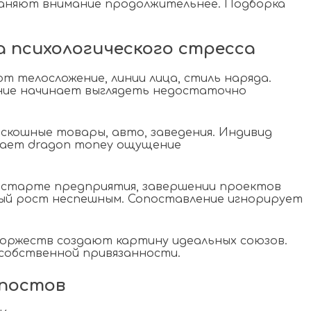
храняют внимание продолжительнее. Подборка
 психологического стресса
 телосложение, линии лица, стиль наряда.
ние начинает выглядеть недостаточно
кошные товары, авто, заведения. Индивид
вает dragon money ощущение
 старте предприятия, завершении проектов
ый рост неспешным. Сопоставление игнорирует
торжеств создают картину идеальных союзов.
 собственной привязанности.
 постов