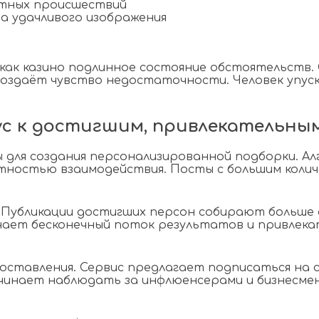
стных происшествий
 удачливого изображения
к казино подлинное состояние обстоятельств. 
создаёт чувство недостаточности. Человек упус
ус к достигшим, привлекательны
ы для создания персонализированной подборки. 
тностью взаимодействия. Посты с большим кол
 Публикации достигших персон собирают больше
ает бесконечный поток результатов и привлека
ставления. Сервис предлагает подписаться на с
чинает наблюдать за инфлюенсерами и бизнесме