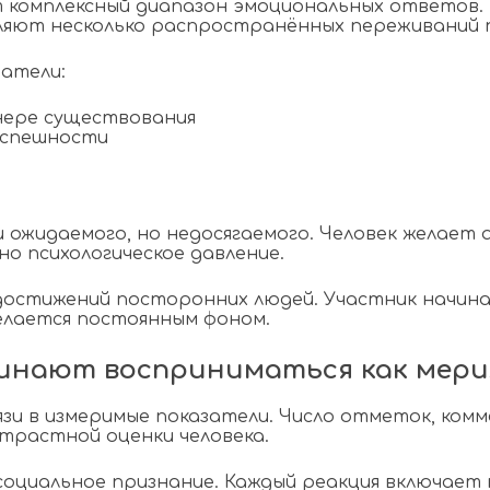
 комплексный диапазон эмоциональных ответов.
еляют несколько распространённых переживаний 
атели:
нере существования
успешности
жидаемого, но недосягаемого. Человек желает ан
о психологическое давление.
достижений посторонних людей. Участник начин
делается постоянным фоном.
чинают восприниматься как мери
зи в измеримые показатели. Число отметок, ком
трастной оценки человека.
социальное признание. Каждый реакция включает