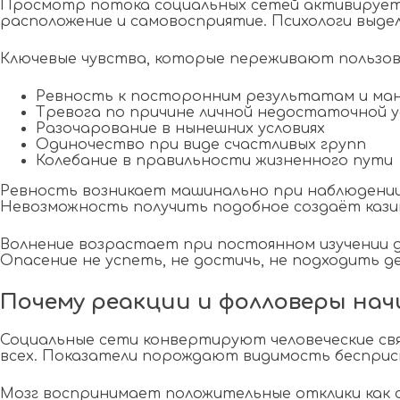
Просмотр потока социальных сетей активирует
расположение и самовосприятие. Психологи выд
Ключевые чувства, которые переживают пользов
Ревность к посторонним результатам и ма
Тревога по причине личной недостаточной 
Разочарование в нынешних условиях
Одиночество при виде счастливых групп
Колебание в правильности жизненного пути
Ревность возникает машинально при наблюдении о
Невозможность получить подобное создаёт казин
Волнение возрастает при постоянном изучении 
Опасение не успеть, не достичь, не подходить 
Почему реакции и фолловеры на
Социальные сети конвертируют человеческие свя
всех. Показатели порождают видимость бесприс
Мозг воспринимает положительные отклики как 