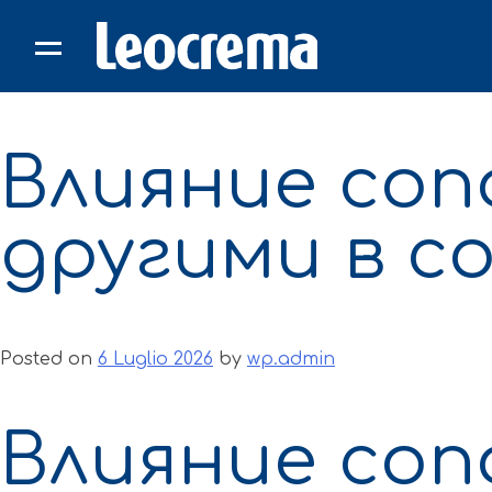
Skip
to
content
Влияние соп
другими в с
Posted on
6 Luglio 2026
by
wp.admin
Влияние соп