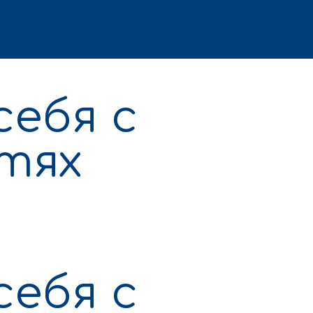
себя с
етях
себя с