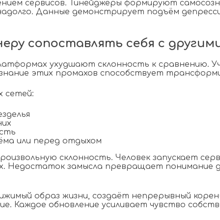
нием сервисов. Тинейджеры формируют самосозн
надолго. Данные демонстрирует подъём депресси
еру сопоставлять себя с другим
атформах ухудшают склонность к сравнению. Уч
знание этих промахов способствует трансформи
х сетей:
езделья
них
исть
ёма или перед отдыхом
оизвольную склонность. Человек запускает серви
ах. Недостаток замысла превращает понимание д
жимый образ жизни, создаёт непрерывный корен
е. Каждое обновление усиливает чувство собст