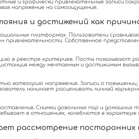
ектные и графически привлекательные записи со
ивая напряжение на самоощущение.
ояния и достижений как причина
социальных платформах. Пользователи сравнивают
н привлекательности. Собственное представле
ию в реестре критериев. Посты показывают рос
 Дистанция между мечтаемым и достижимым вызы
ю категорию напряжения. Записи о повышении,
ователь начинает расценивать личный карьерн
оставления. Снимки довольных пар и домашних 
ребывает в отношениях, колеблются в характере
дает рассмотрение посторонних