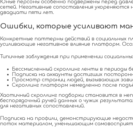
Юные персоны особенно подвержены перед давле
сетей. Негативные сопоставления укореняются 
двадцати пяти лет.
Ошибки, которые усиливают ман
Конкретные паттерны действий в социальных пл
усиливающие негативное влияние платформ. Осо
Типичные заблуждения при применении социальны
Бессмысленный скроллинг ленты в периоды б
Подписка на аккаунты достигших посторон
Просмотр страниц людей, вызывающих зав
Скроллинг платформ немедленно после подъ
Хаотичный скроллинг подборки становится в непр
беспорядочный ручей данных о чужих результат
для негативных сопоставлений.
Подписка на профили, демонстрирующие недости
поток материалом, уменьшающим самовосприяти