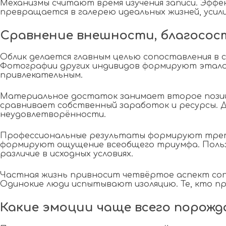
Механизмы считают время изучения записи. Эфф
превращается в галерею идеальных жизней, усил
Сравнение внешности, благосост
Облик делается главным целью сопоставления в 
Фотографии других индивидов формируют этало
привлекательным.
Материальное достаток занимает второе позиц
сравнивает собственный заработок и ресурсы.
неудовлетворённости.
Профессиональные результаты формируют треть
формируют ощущение всеобщего триумфа. Польз
различие в исходных условиях.
Частная жизнь привносит четвёртое аспект соп
Одинокие люди испытывают изоляцию. Те, кто п
Какие эмоции чаще всего порож