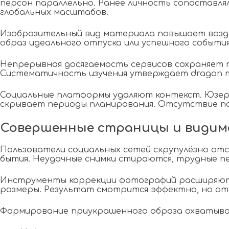
персон параллельно. Ранее личность сопоставлял
глобальных масштабов.
Изобразительный вид материала повышает возде
образ идеального отпуска или успешного событи
Непрерывная досягаемость сервисов сохраняет п
Систематичность изучения утверждает dragon m
Социальные платформы удаляют контекст. Юзер
скрывает периоды планирования. Отсутствие п
Совершенные страницы и видим
Пользователи социальных сетей скрупулёзно от
бытия. Неудачные снимки стираются, трудные п
Инструменты коррекции фотографий расширяют 
размеры. Результат смотрится эффектно, но от
Формирование приукрашенного образа охватыва