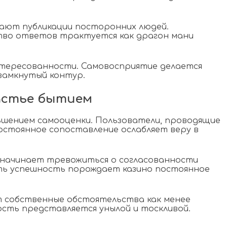
рают публикации посторонних людей.
тво ответов трактуется как драгон мани
интересованности. Самовосприятие делается
замкнутый контур.
частье бытием
ьшением самооценки. Пользователи, проводящие
остоянное сопоставление ослабляет веру в
начинает тревожиться о согласованности
ь успешность порождает казино постоянное
 собственные обстоятельства как менее
сть представляется унылой и тоскливой.