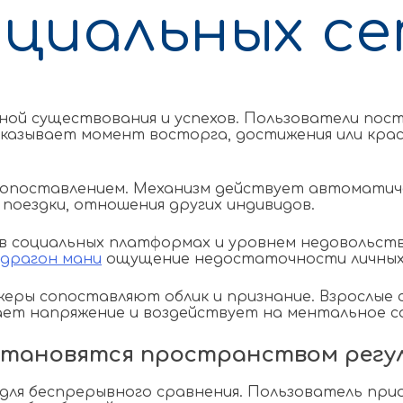
оциальных с
ной существования и успехов. Пользователи пос
показывает момент восторга, достижения или кр
опоставлением. Механизм действует автоматичес
 поездки, отношения других индивидов.
 социальных платформах и уровнем недовольств
драгон мани
ощущение недостаточности личных
джеры сопоставляют облик и признание. Взрослы
ает напряжение и воздействует на ментальное с
становятся пространством регу
для беспрерывного сравнения. Пользователь пр