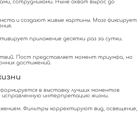
ками, сотрудниками. Ныне охват вырос до
екста и создают живые картины. Мозг фиксирует
ния.
ивирует приложение десятки раз за сутки.
ствий. Пост представляет момент триумфа, но
онних достижений.
жизни
сформируется в выставку лучших моментов
ко исправленную интерпретацию жизни.
жением. Фильтры корректируют вид, освещение,