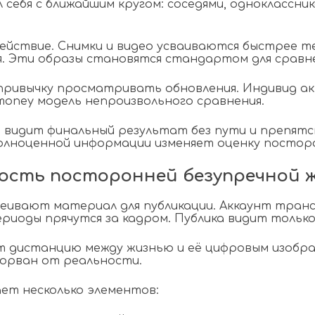
 себя с ближайшим кругом: соседями, одноклассни
йствие. Снимки и видео усваиваются быстрее т
я. Эти образы становятся стандартом для сравне
ривычку просматривать обновления. Индивид акт
oney модель непроизвольного сравнения.
 видит финальный результат без пути и препят
олноценной информации изменяет оценку постор
ость посторонней безупречной 
сеивают материал для публикации. Аккаунт тран
ериоды прячутся за кадром. Публика видит толь
дистанцию между жизнью и её цифровым изобра
орван от реальности.
ет несколько элементов: