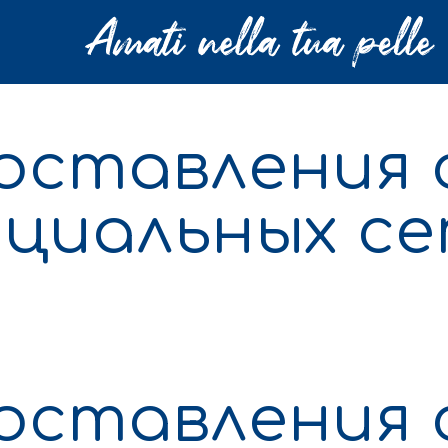
оставления 
оциальных с
оставления 