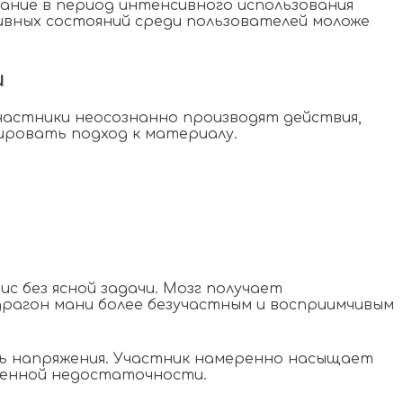
ание в период интенсивного использования
вных состояний среди пользователей моложе
и
астники неосознанно производят действия,
ровать подход к материалу.
с без ясной задачи. Мозг получает
рагон мани более безучастным и восприимчивым
ь напряжения. Участник намеренно насыщает
венной недостаточности.