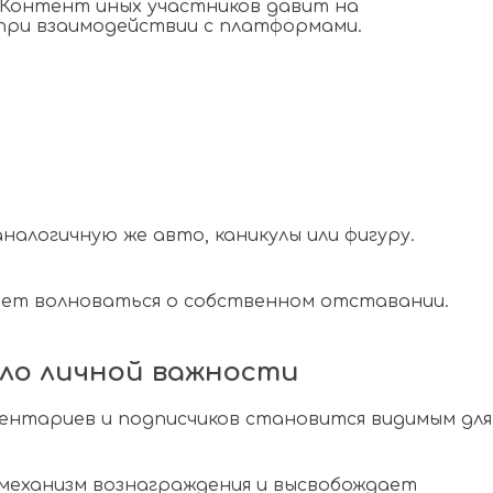
 Контент иных участников давит на
при взаимодействии с платформами.
алогичную же авто, каникулы или фигуру.
ает волноваться о собственном отставании.
ло личной важности
ментариев и подписчиков становится видимым для
 механизм вознаграждения и высвобождает