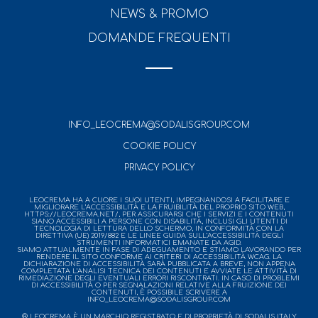
NEWS & PROMO
DOMANDE FREQUENTI
INFO_LEOCREMA@SODALISGROUP.COM
COOKIE POLICY
PRIVACY POLICY
LEOCREMA HA A CUORE I SUOI UTENTI, IMPEGNANDOSI A FACILITARE E
MIGLIORARE L’ACCESSIBILITÀ E LA FRUIBILITÀ DEL PROPRIO SITO WEB,
HTTPS://LEOCREMA.NET/, PER ASSICURARSI CHE I SERVIZI E I CONTENUTI
SIANO ACCESSIBILI A PERSONE CON DISABILITÀ, INCLUSI GLI UTENTI DI
TECNOLOGIA DI LETTURA DELLO SCHERMO, IN CONFORMITÀ CON LA
DIRETTIVA (UE) 2019/882 E LE LINEE GUIDA SULL’ACCESSIBILITÀ DEGLI
STRUMENTI INFORMATICI EMANATE DA AGID.
SIAMO ATTUALMENTE IN FASE DI ADEGUAMENTO E STIAMO LAVORANDO PER
RENDERE IL SITO CONFORME AI CRITERI DI ACCESSIBILITÀ WCAG. LA
DICHIARAZIONE DI ACCESSIBILITÀ SARÀ PUBBLICATA A BREVE, NON APPENA
COMPLETATA L’ANALISI TECNICA DEI CONTENUTI E AVVIATE LE ATTIVITÀ DI
RIMEDIAZIONE DEGLI EVENTUALI ERRORI RISCONTRATI. IN CASO DI PROBLEMI
DI ACCESSIBILITÀ O PER SEGNALAZIONI RELATIVE ALLA FRUIZIONE DEI
CONTENUTI, È POSSIBILE SCRIVERE A
INFO_LEOCREMA@SODALISGROUP.COM
® LEOCREMA È UN MARCHIO REGISTRATO E DI PROPRIETÀ DI SODALIS ITALY