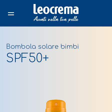
Skip
to
content
Bombola solare bimbi
SPF50+