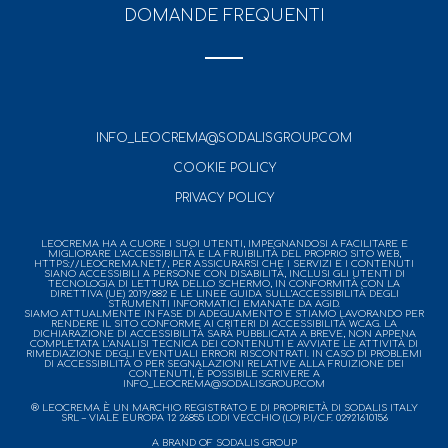
DOMANDE FREQUENTI
INFO_LEOCREMA@SODALISGROUP.COM
COOKIE POLICY
PRIVACY POLICY
LEOCREMA HA A CUORE I SUOI UTENTI, IMPEGNANDOSI A FACILITARE E
MIGLIORARE L’ACCESSIBILITÀ E LA FRUIBILITÀ DEL PROPRIO SITO WEB,
HTTPS://LEOCREMA.NET/, PER ASSICURARSI CHE I SERVIZI E I CONTENUTI
SIANO ACCESSIBILI A PERSONE CON DISABILITÀ, INCLUSI GLI UTENTI DI
TECNOLOGIA DI LETTURA DELLO SCHERMO, IN CONFORMITÀ CON LA
DIRETTIVA (UE) 2019/882 E LE LINEE GUIDA SULL’ACCESSIBILITÀ DEGLI
STRUMENTI INFORMATICI EMANATE DA AGID.
SIAMO ATTUALMENTE IN FASE DI ADEGUAMENTO E STIAMO LAVORANDO PER
RENDERE IL SITO CONFORME AI CRITERI DI ACCESSIBILITÀ WCAG. LA
DICHIARAZIONE DI ACCESSIBILITÀ SARÀ PUBBLICATA A BREVE, NON APPENA
COMPLETATA L’ANALISI TECNICA DEI CONTENUTI E AVVIATE LE ATTIVITÀ DI
RIMEDIAZIONE DEGLI EVENTUALI ERRORI RISCONTRATI. IN CASO DI PROBLEMI
DI ACCESSIBILITÀ O PER SEGNALAZIONI RELATIVE ALLA FRUIZIONE DEI
CONTENUTI, È POSSIBILE SCRIVERE A
INFO_LEOCREMA@SODALISGROUP.COM
® LEOCREMA È UN MARCHIO REGISTRATO E DI PROPRIETÀ DI SODALIS ITALY
SRL – VIALE EUROPA 12 26855 LODI VECCHIO (LO) P.I/C.F. 02921610156
A BRAND OF SODALIS GROUP