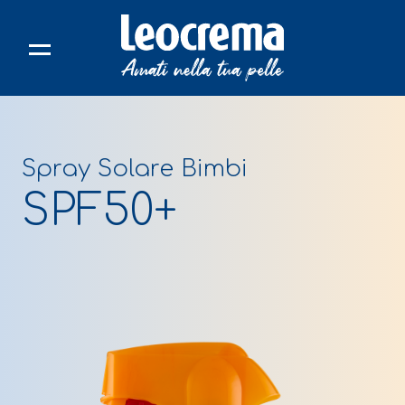
Skip
to
content
Spray Solare Bimbi
SPF50+